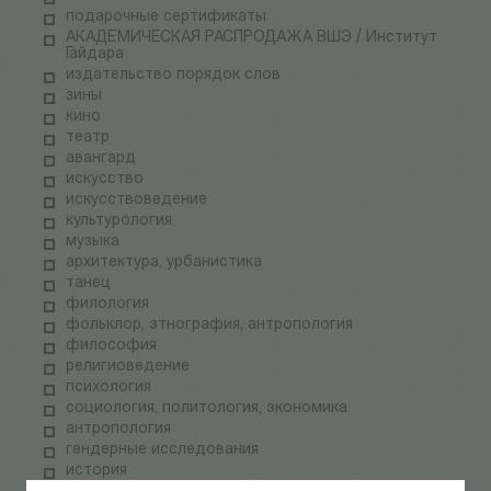
подарочные сертификаты
АКАДЕМИЧЕСКАЯ РАСПРОДАЖА ВШЭ / Институт
Гайдара
издательство порядок слов
зины
кино
театр
авангард
искусство
искусствоведение
культурология
музыка
архитектура, урбанистика
танец
филология
фольклор, этнография, антропология
философия
религиоведение
психология
социология, политология, экономика
антропология
гендерные исследования
история