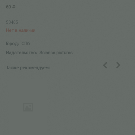
60
Р
53465
Нет в наличии
Город:
СПб
Издательство:
Science pictures
Также рекомендуем:
назад
вперед