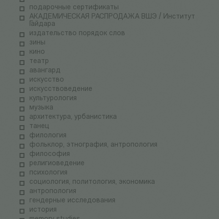
подарочные сертификаты
АКАДЕМИЧЕСКАЯ РАСПРОДАЖА ВШЭ / Институт
Гайдара
издательство порядок слов
зины
кино
театр
авангард
искусство
искусствоведение
культурология
музыка
архитектура, урбанистика
танец
филология
фольклор, этнография, антропология
философия
религиоведение
психология
социология, политология, экономика
антропология
гендерные исследования
история