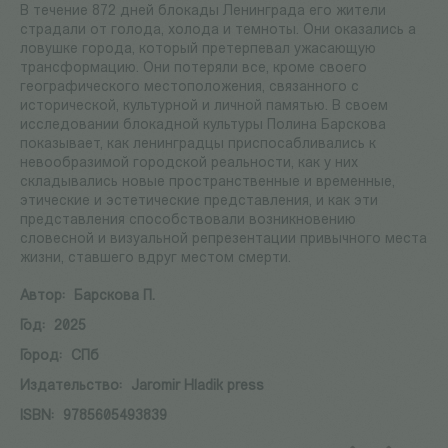
В течение 872 дней блокады Ленинграда его жители
страдали от голода, холода и темноты. Они оказались а
ловушке города, который претерпевал ужасающую
трансформацию. Они потеряли все, кроме своего
географического местоположения, связанного с
исторической, культурной и личной памятью. В своем
исследовании блокадной культуры Полина Барскова
показывает, как ленинградцы приспосабливались к
невообразимой городской реальности, как у них
складывались новые пространственные и временные,
этические и эстетические представления, и как эти
представления способствовали возникновению
словесной и визуальной репрезентации привычного места
жизни, ставшего вдруг местом смерти.
Автор:
Барскова П.
Год:
2025
Город:
СПб
Издательство:
Jaromir Hladik press
ISBN:
9785605493839