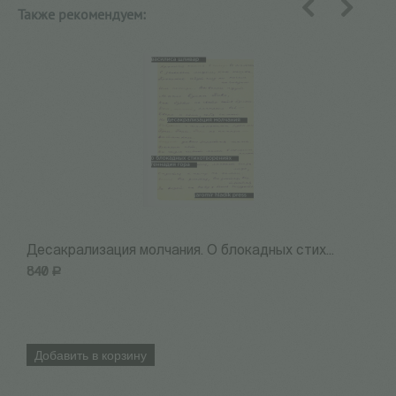
Также рекомендуем:
назад
вперед
Десакрализация молчания. О блокадных стих...
Г
840
Р
6
Добавить в корзину