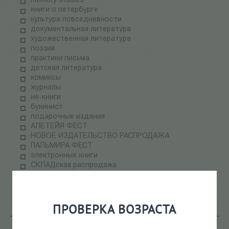
memory studies
книги о петербурге
культура повседневности
документальная литература
художественная литература
поэзия
практики письма
детская литература
комиксы
журналы
не-книги
букинист
подарочные издания
АЛЕТЕЙЯ ФЕСТ
НОВОЕ ИЗДАТЕЛЬСТВО РАСПРОДАЖА
ПАЛЬМИРА ФЕСТ
электронные книги
СКЛАДская распродажа
теория медиа
научпоп
информационные технологии
ПРОВЕРКА ВОЗРАСТА