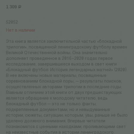
1 309
Р
52052
Нет в наличии
Эта книга является заключительной частью «блокадной
трилогии», посвященной ленинградскому футболу времен
Великой Отечественной войны. Она значительно
дополняет проведенное в 2016–2020 годах первое
исследование, завершившееся выходом в свет книги
«Блокадный футбол: История легендарных матчей» (2020).
В нее включены новые материалы, посвященные
соревнованиям блокадной поры, — результаты поисков,
осуществленных авторами трилогии в последние годы.
Главным отличием этой книги от двух предшествующих
является обращение к молодому читателю, ведь
блокадный футбол — это не только факты,
подкрепленные документами, но и невыдуманные
истории, сюжеты, ситуации, которым, увы, раньше не было
уделено должного внимания. Впервые читатели
познакомятся с ценными находками, проливающими свет
на неизвестные события в истории ленинградского