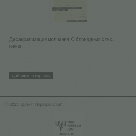
Десакрализация молчания. О блокадных стих...
Г
840
Р
6
Добавить в корзину
ⓒ 2023 Проект "Порядок слов"