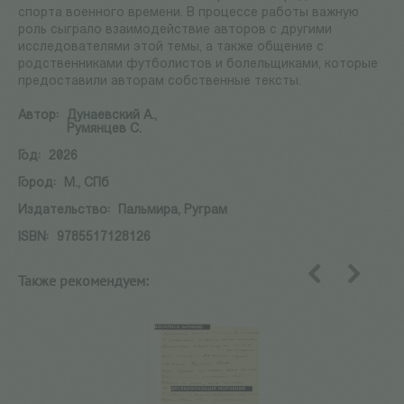
спорта военного времени. В процессе работы важную
роль сыграло взаимодействие авторов с другими
исследователями этой темы, а также общение с
родственниками футболистов и болельщиками, которые
предоставили авторам собственные тексты.
Автор:
Дунаевский А.,
Румянцев С.
Год:
2026
Город:
М., СПб
Издательство:
Пальмира, Руграм
ISBN:
9785517128126
Также рекомендуем:
назад
вперед