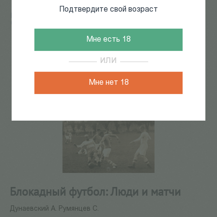
Подтвердите свой возраст
Главная
/
КАТАЛОГ КНИГ
/
книги о петербурге
/
блокада
/
Блокадный футбол: Люди и матчи
Мне есть 18
ИЛИ
Мне нет 18
Блокадный футбол: Люди и матчи
Дунаевский А. Румянцев С.