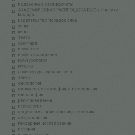
подарочные сертификаты
АКАДЕМИЧЕСКАЯ РАСПРОДАЖА ВШЭ / Институт
Гайдара
издательство порядок слов
зины
кино
театр
авангард
искусство
искусствоведение
культурология
музыка
архитектура, урбанистика
танец
филология
фольклор, этнография, антропология
философия
религиоведение
психология
социология, политология, экономика
антропология
гендерные исследования
история