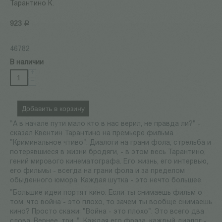
Тарантино К.
923
Р
46782
В наличии
+
−
Добавить в корзину
"А в начале пути мало кто в нас верил, не правда ли?" -
сказал Квентин Тарантино на премьере фильма
"Криминальное чтиво". Диалоги на грани фола, стрельба и
потерявшиеся в жизни бродяги, - в этом весь Тарантино,
гений мирового кинематографа. Его жизнь, его интервью,
его фильмы - всегда на грани фола и за пределом
обыденного юмора. Каждая шутка - это нечто большее.
"Большие идеи портят кино. Если ты снимаешь фильм о
том, что война - это плохо, то зачем ты вообще снимаешь
кино? Просто скажи: "Война - это плохо". Это всего два
слова. Вернее, три…". Каждая его фраза, каждый диалог -