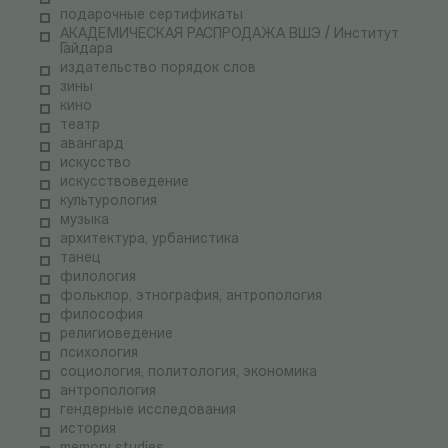
подарочные сертификаты
АКАДЕМИЧЕСКАЯ РАСПРОДАЖА ВШЭ / Институт
Гайдара
издательство порядок слов
зины
кино
театр
авангард
искусство
искусствоведение
культурология
музыка
архитектура, урбанистика
танец
филология
фольклор, этнография, антропология
философия
религиоведение
психология
социология, политология, экономика
антропология
гендерные исследования
история