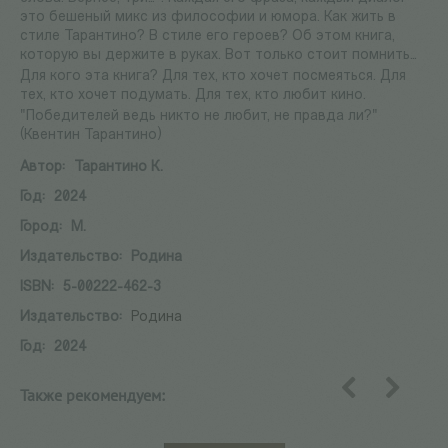
это бешеный микс из философии и юмора. Как жить в
стиле Тарантино? В стиле его героев? Об этом книга,
которую вы держите в руках. Вот только стоит помнить…
Для кого эта книга? Для тех, кто хочет посмеяться. Для
тех, кто хочет подумать. Для тех, кто любит кино.
"Победителей ведь никто не любит, не правда ли?"
(Квентин Тарантино)
Автор:
Тарантино К.
Год:
2024
Город:
М.
Издательство:
Родина
ISBN:
5-00222-462-3
Издательство:
Родина
Год:
2024
Также рекомендуем:
назад
вперед