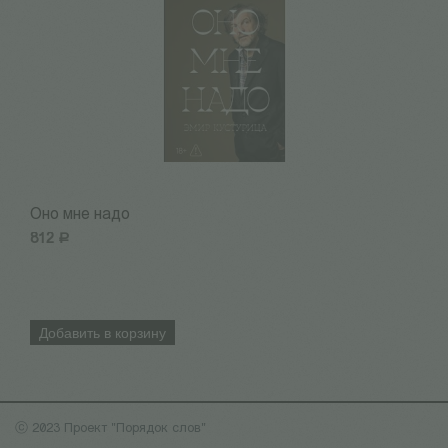
Оно мне надо
Н
812
Р
8
Добавить в корзину
ⓒ 2023 Проект "Порядок слов"