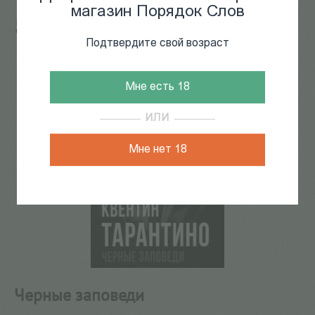
магазин Порядок Слов
Главная
/
КАТАЛОГ КНИГ
/
кино
/
мировое кино
/
Черные заповеди
Подтвердите свой возраст
98
из
101
Мне есть 18
ИЛИ
Мне нет 18
Черные заповеди