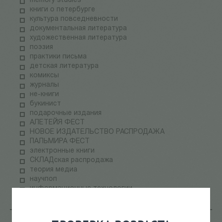
memory studies
книги о петербурге
культура повседневности
документальная литература
художественная литература
поэзия
практики письма
детская литература
комиксы
журналы
не-книги
букинист
подарочные издания
АЛЕТЕЙЯ ФЕСТ
НОВОЕ ИЗДАТЕЛЬСТВО РАСПРОДАЖА
ПАЛЬМИРА ФЕСТ
электронные книги
СКЛАДская распродажа
теория медиа
научпоп
информационные технологии