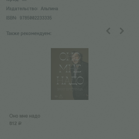
Издательство:
Альпина
ISBN:
9785002233335
Также рекомендуем:
назад
вперед
Оно мне надо
Н
812
Р
8