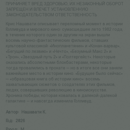
ПРИЧИНЯЕТ ВРЕД ЗДОРОВЬЮ, ИХ НЕЗАКОННЫЙ ОБОРОТ
ЗАПРЕЩЕН И ВЛЕЧЕТ УСТАНОВЛЕННУЮ
ЗАКОНОДАТЕЛЬСТВОМ ОТВЕТСТВЕННОСТЬ
Крис Нашавати описывает переломный момент в истории
Голливуда и мирового кино: сумасшедшее лето 1982 года,
в течение которого один за другим на экран вышли
восемь научно-фантастических фильмов, ставших
культовой классикой: «Инопланетянин» и «Конан-варвар»,
«Бегущий по лезвию» и «Нечто», «Безумный Макс 2» и
«Трон», «Звездный путь 2» и «Полтергейст». Некоторые
оказались абсолютными блокбастерами, некоторые
тогда провалились в прокате — но в итоге все они заняли
важнейшее место в истории кино. «Будущее было сейчас»
— «образцовая книга об истории кино»: восемь
захватывающих сюжетов о создателях этих фильмов,
людях, совершивших революцию в киноискусстве.
Хроника победы, которая ковалась в далекой-далекой
галактике — и навсегда изменила Голливуд.
Автор:
Нашавати К.
Год:
2026
Город:
М.