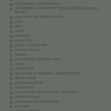
подарочные сертификаты
АКАДЕМИЧЕСКАЯ РАСПРОДАЖА ВШЭ / Институт
Гайдара
издательство порядок слов
зины
кино
театр
авангард
искусство
искусствоведение
культурология
музыка
архитектура, урбанистика
танец
филология
фольклор, этнография, антропология
философия
религиоведение
психология
социология, политология, экономика
антропология
гендерные исследования
история