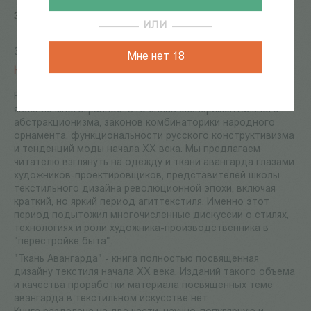
3 634
Р
ИЛИ
36446
Мне нет 18
Нет в наличии
Русский текстильный авангард 1920-1930-х годов -
явление многогранное. Это сплав экспериментального
абстракционизма, законов комбинаторики народного
орнамента, функциональности русского конструктивизма
и тенденций моды начала ХХ века. Мы предлагаем
читателю взглянуть на одежду и ткани авангарда глазами
художников-проектировщиков, представителей школы
текстильного дизайна революционной эпохи, включая
краткий, но яркий период агиттекстиля. Именно этот
период подытожил многочисленные дискуссии о стилях,
технологиях и роли художника-производственника в
"перестройке быта".
"Ткань Авангарда" - книга полностью посвященная
дизайну текстиля начала XX века. Изданий такого объема
и качества проработки материала посвященных теме
авангарда в текстильном искусстве нет.