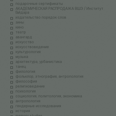
подарочные сертификаты
АКАДЕМИЧЕСКАЯ РАСПРОДАЖА ВШЭ / Институт
Гайдара
издательство порядок слов
зины
кино
театр
авангард
искусство
искусствоведение
культурология
музыка
архитектура, урбанистика
танец
филология
фольклор, этнография, антропология
философия
религиоведение
психология
социология, политология, экономика
антропология
гендерные исследования
история