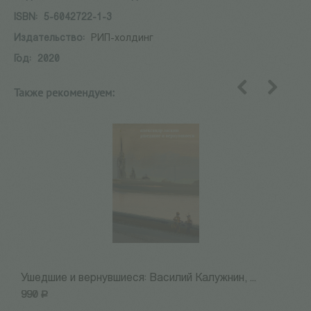
ISBN:
5-6042722-1-3
Издательство:
РИП-холдинг
Год:
2020
Также рекомендуем:
назад
вперед
Ушедшие и вернувшиеся: Василий Калужнин, ...
О
990
Р
8