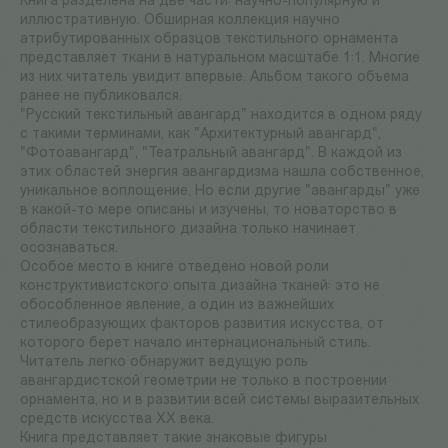
Книга разделена на две части: научно-популярную и
иллюстративную. Обширная коллекция научно
атрибутированных образцов текстильного орнамента
представляет ткани в натуральном масштабе 1:1. Многие
из них читатель увидит впервые. Альбом такого объема
ранее не публиковался.
"Русский текстильный авангард" находится в одном ряду
с такими терминами, как "Архитектурный авангард",
"Фотоавангард", "Театральный авангард". В каждой из
этих областей энергия авангардизма нашла собственное,
уникальное воплощение. Но если другие "авангарды" уже
в какой-то мере описаны и изучены, то новаторство в
области текстильного дизайна только начинает
осознаваться.
Особое место в книге отведено новой роли
конструктивистского опыта дизайна тканей: это не
обособленное явление, а один из важнейших
стилеобразующих факторов развития искусства, от
которого берет начало интернациональный стиль.
Читатель легко обнаружит ведущую роль
авангардистской геометрии не только в построении
орнамента, но и в развитии всей системы выразительных
средств искусства XX века.
Книга представляет такие знаковые фигуры