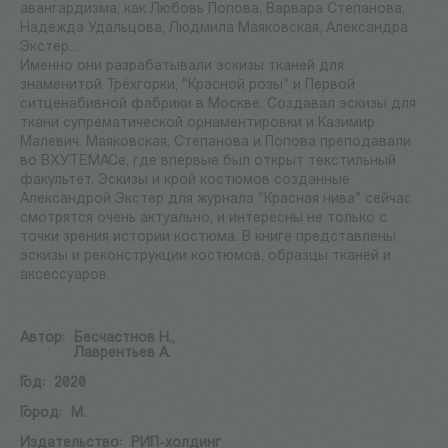
авангардизма, как Любовь Попова, Варвара Степанова,
Надежда Удальцова, Людмила Маяковская, Александра
Экстер...
Именно они разрабатывали эскизы тканей для
знаменитой Трёхгорки, "Красной розы" и Первой
ситценабивной фабрики в Москве. Создавал эскизы для
ткани супрематической орнаментировки и Казимир
Малевич. Маяковская, Степанова и Попова преподавали
во ВХУТЕМАСе, где впервые был открыт текстильный
факультет. Эскизы и крой костюмов созданные
Александрой Экстер для журнала "Красная нива" сейчас
смотрятся очень актуально, и интересны не только с
точки зрения истории костюма. В книге представлены
эскизы и реконструкции костюмов, образцы тканей и
аксессуаров.
Автор:
Бесчастнов Н.,
Лаврентьев А.
Год:
2020
Город:
М.
Издательство:
РИП-холдинг