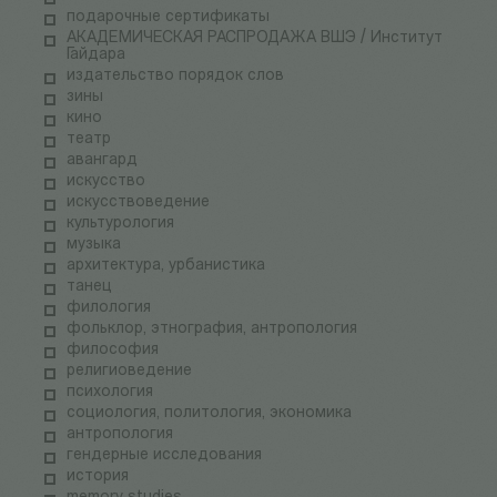
подарочные сертификаты
АКАДЕМИЧЕСКАЯ РАСПРОДАЖА ВШЭ / Институт
Гайдара
издательство порядок слов
зины
кино
театр
авангард
искусство
искусствоведение
культурология
музыка
архитектура, урбанистика
танец
филология
фольклор, этнография, антропология
философия
религиоведение
психология
социология, политология, экономика
антропология
гендерные исследования
история