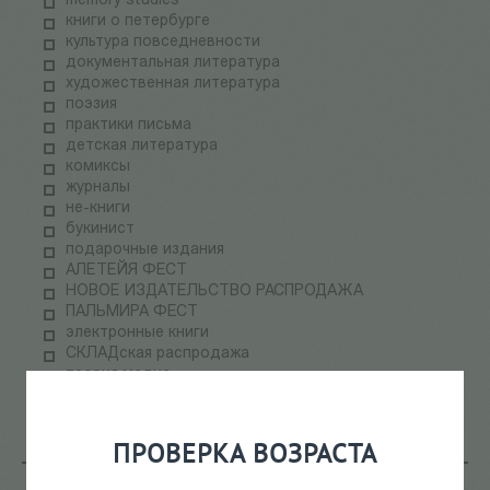
memory studies
книги о петербурге
культура повседневности
документальная литература
художественная литература
поэзия
практики письма
детская литература
комиксы
журналы
не-книги
букинист
подарочные издания
АЛЕТЕЙЯ ФЕСТ
НОВОЕ ИЗДАТЕЛЬСТВО РАСПРОДАЖА
ПАЛЬМИРА ФЕСТ
электронные книги
СКЛАДская распродажа
теория медиа
научпоп
информационные технологии
ПРОВЕРКА ВОЗРАСТА