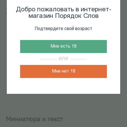
Добро пожаловать в интернет-
Главная
/
КАТАЛОГ КНИГ
/
искусствоведение
/
Миниатюра и текст
магазин Порядок Слов
88
из
168
Подтвердите свой возраст
Мне есть 18
ИЛИ
Мне нет 18
Миниатюра и текст