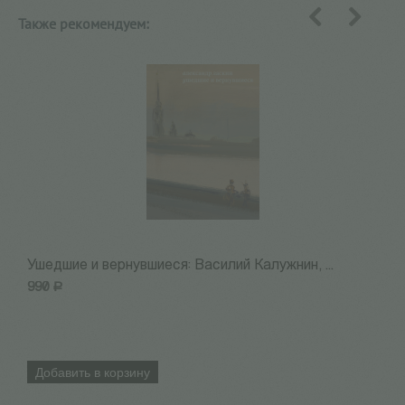
Также рекомендуем:
назад
вперед
Ушедшие и вернувшиеся: Василий Калужнин, ...
О
990
Р
8
Добавить в корзину