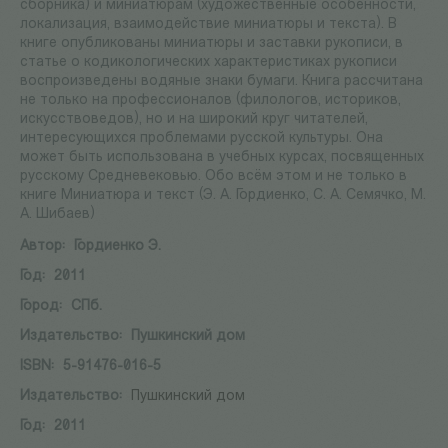
сборника) и миниатюрам (художественные особенности,
локализация, взаимодействие миниатюры и текста). В
книге опубликованы миниатюры и заставки рукописи, в
статье о кодикологических характеристиках рукописи
воспроизведены водяные знаки бумаги. Книга рассчитана
не только на профессионалов (филологов, историков,
искусствоведов), но и на широкий круг читателей,
интересующихся проблемами русской культуры. Она
может быть использована в учебных курсах, посвященных
русскому Средневековью. Обо всём этом и не только в
книге Миниатюра и текст (Э. А. Гордиенко, С. А. Семячко, М.
А. Шибаев)
Автор:
Гордиенко Э.
Год:
2011
Город:
СПб.
Издательство:
Пушкинский дом
ISBN:
5-91476-016-5
Издательство:
Пушкинский дом
Год:
2011