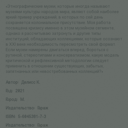
«Этнографические музеи, которые иногда называют
музеями культуры народов мира, являют собой наиболее
яркий пример учреждений, в которых по сей день
сохраняется колониальное присутствие. Моя работа
посвящена кризису именно в этом музейном сегменте,
однако я рассчитываю затронуть и другие типы
институций, обладающих коллекциями, которые осознают
в XXI веке необходимость пересмотреть свой формат.
Если музеи намерены двигаться вперед, бороться с
рутиной, стереотипами и консерватизмом, какую модель
критической и рефлексивной методологии следует
применить в отношении существующих, забытых,
запятнанных или невостребованных коллекций?»
Автор:
Делисс К.
Год:
2021
Город:
М.
Издательство:
Гараж
ISBN:
5-6045381-7-3
Издательство:
Гараж