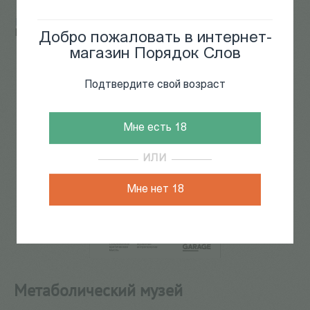
Главная
/
КАТАЛОГ КНИГ
/
искусствоведение
/
Метаболический музей
Добро пожаловать в интернет-
магазин Порядок Слов
87
из
168
Подтвердите свой возраст
Мне есть 18
ИЛИ
Мне нет 18
Метаболический музей