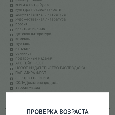
memory studies
книги о петербурге
культура повседневности
документальная литература
художественная литература
поэзия
практики письма
детская литература
комиксы
журналы
не-книги
букинист
подарочные издания
АЛЕТЕЙЯ ФЕСТ
НОВОЕ ИЗДАТЕЛЬСТВО РАСПРОДАЖА
ПАЛЬМИРА ФЕСТ
электронные книги
СКЛАДская распродажа
теория медиа
научпоп
информационные технологии
ПРОВЕРКА ВОЗРАСТА