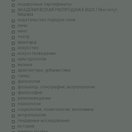
подарочные сертификаты
АКАДЕМИЧЕСКАЯ РАСПРОДАЖА ВШЭ / Институт
Гайдара
издательство порядок слов
зины
кино
театр
авангард
искусство
искусствоведение
культурология
музыка
архитектура, урбанистика
танец
филология
фольклор, этнография, антропология
философия
религиоведение
психология
социология, политология, экономика
антропология
гендерные исследования
история