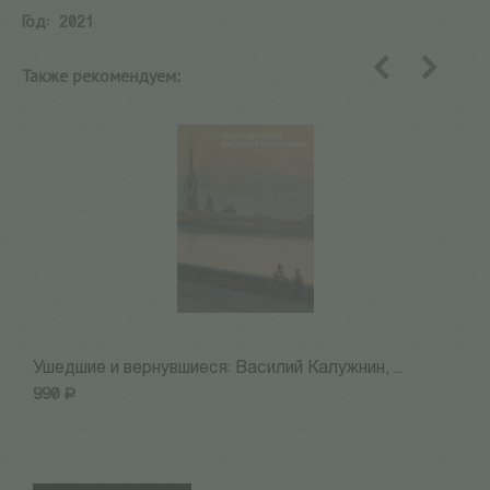
Год:
2021
Также рекомендуем:
назад
вперед
Ушедшие и вернувшиеся: Василий Калужнин, ...
О
990
Р
8