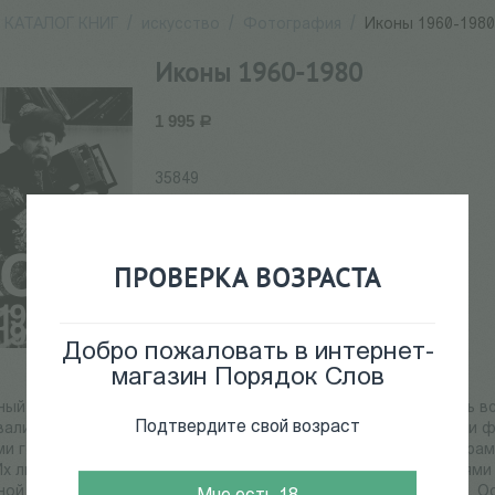
КАТАЛОГ КНИГ
/
искусство
/
Фотография
/
Иконы 1960-198
Иконы 1960-1980
1 995
Р
35849
Нет в наличии
ПРОВЕРКА ВОЗРАСТА
Добро пожаловать в интернет-
магазин Порядок Слов
ый проект "Иконы. 1960-1980" - о тех, ради кого усаживались в
Подтвердите свой возраст
али на допотопных магнитофонах с большими бобинами, чьи фи
и гордились. Многие из персонажей фотографий были кумирами
Их любили, ими восхищались, им подражали. Они были и героями 
ной съемки героев той эпохи сохранилось до обидного мало. 