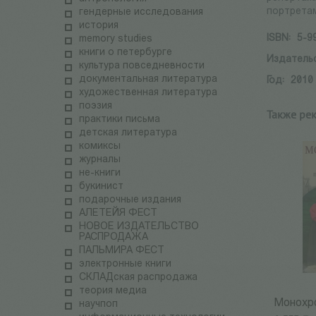
портретам
гендерные исследования
история
ISBN:
5-9
memory studies
книги о петербурге
Издатель
культура повседневности
документальная литература
Год:
2010
художественная литература
поэзия
Также ре
практики письма
детская литература
комиксы
журналы
не-книги
букинист
подарочные издания
АЛЕТЕЙЯ ФЕСТ
НОВОЕ ИЗДАТЕЛЬСТВО
РАСПРОДАЖА
ПАЛЬМИРА ФЕСТ
электронные книги
СКЛАДская распродажа
теория медиа
Монохр
научпоп