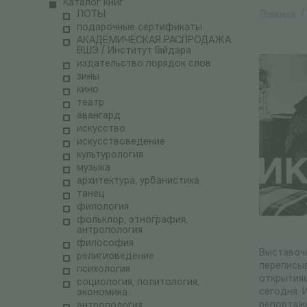
Каталог книг
ЛОТЫ
Главная
/
подарочные сертификаты
АКАДЕМИЧЕСКАЯ РАСПРОДАЖА
ВШЭ / Институт Гайдара
издательство порядок слов
зины
кино
театр
авангард
искусство
искусствоведение
культурология
музыка
архитектура, урбанистика
танец
филология
фольклор, этнография,
антропология
философия
Выставочн
религиоведение
переписыв
психология
открытиям
социология, политология,
сегодня. 
экономика
репортаж
антропология