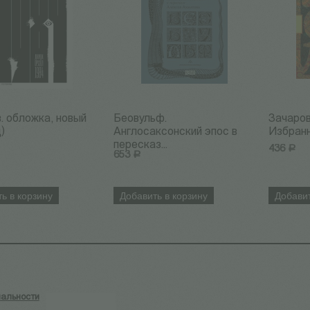
в. обложка, новый
Беовульф.
Зачаров
)
Англосаксонский эпос в
Избран
пересказ...
436
Р
653
Р
ь в корзину
Добавить в корзину
Добавит
альности