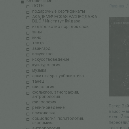
Каталог книг
ЛОТЫ
Главная
/
подарочные сертификаты
АКАДЕМИЧЕСКАЯ РАСПРОДАЖА
ВШЭ / Институт Гайдара
издательство порядок слов
зины
кино
театр
авангард
искусство
искусствоведение
культурология
музыка
архитектура, урбанистика
танец
филология
фольклор, этнография,
антропология
философия
Петер Вай
религиоведение
Вайсс — в
психология
отец, Йен
социология, политология,
переселил
экономика
текстильн
антропология