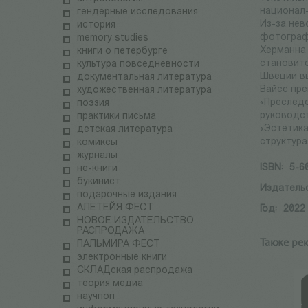
национал-
гендерные исследования
Из-за нев
история
фотографи
memory studies
Херманна 
книги о петербурге
становитс
культура повседневности
Швеции вы
документальная литература
Вайсс пр
художественная литература
«Преследо
поэзия
руководст
практики письма
«Эстетика
детская литература
структура
комиксы
журналы
ISBN:
5-6
не-книги
букинист
Издатель
подарочные издания
АЛЕТЕЙЯ ФЕСТ
Год:
2022
НОВОЕ ИЗДАТЕЛЬСТВО
РАСПРОДАЖА
Также ре
ПАЛЬМИРА ФЕСТ
электронные книги
СКЛАДская распродажа
теория медиа
научпоп