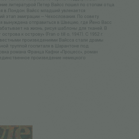
ение литературой Петер Вайсс пошел по стопам отца.
ся в Лондон. Вайсс младший увлекается
й этап эмиграции — Чехословакия. По совету
мья вынуждена отправиться в Швецию, где Йено Васс
абатывает на жизнь, рисуя шаблоны для тканей. В
рова к острову» (Fran o till o, 1947). С 1952 г.
звестными произведениями Вайсса стали драмы
ьной труппой госпиталя в Шарантоне под
ровка романа Франца Кафки «Процесс», роман
е единственное произведение немецкого