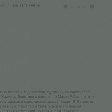
ная
/
Тень тела кучера
202
из
224
ирно известный драматург, художник, кинорежиссер.
 Хуммель, блистала в спектаклях Макса Райнхардта, а
ераторской и королевской армии. После 1918 г. семья
изма в христианство и была основана успешная
сс так и не получил, но горячо поддерживал