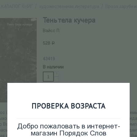
КАТАЛОГ КНИГ
/
художественная литература
/
Проза зарубеж
Тень тела кучера
Вайсс П.
528
Р
43419
В наличии
+
−
Добавить в корзину
ПРОВЕРКА ВОЗРАСТА
сс (Peter Weiss, 1916-1982) — немецко-шведский писатель, всем
ыходец из швейцарско-венгерской семьи. Мать писателя, Фрида
о Вайсс, служил на фронте в качестве старшего лейтенанта имп
Добро пожаловать в интернет-
ась из Потсдама в Бремен, где отец писателя перешил из иуда
магазин Порядок Слов
ая фабрика Hoppe, Weiss & Co. Немецкого гражданства Йено Вай