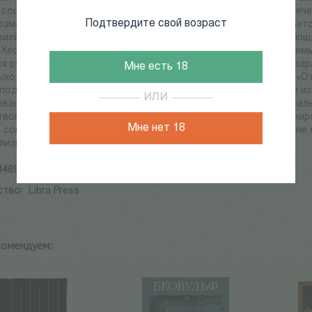
социалистов за их презрение к коммунизму. Несмотря на увлеч
Подтвердите свой возраст
озможности скрыть еврейские корни семья в 1935 г. перебирает
ей и создает первые живописные работы. В 1936 г. — следующи
Хессе Вайсс поступает в Академию художеств, но в 1938 г. се
я руководителем текстильной фабрики SILFA, а юный Петер зар
Мне есть 18
ходит первая книга Вайсса, сборник стихотворений в прозе «От ост
еподает теорию кино в Стокгольмском университете. Самыми и
ИЛИ
вание и убийство Жана Поля Марата, представленные театрал
вом господина де Сада», «Дознание» и «Хёльдерлин», инсцени
Мне нет 18
 сопротивления». «Микро-роман» «Тень тела кучера», едва ли н
лизма, вышел в издательстве Suhrkamp в 1960 г.
046947-3-2
ство:
Libra Press
комендуем: