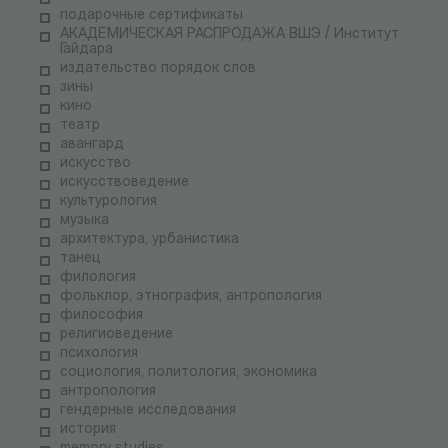
подарочные сертификаты
АКАДЕМИЧЕСКАЯ РАСПРОДАЖА ВШЭ / Институт
Гайдара
издательство порядок слов
зины
кино
театр
авангард
искусство
искусствоведение
культурология
музыка
архитектура, урбанистика
танец
филология
фольклор, этнография, антропология
философия
религиоведение
психология
социология, политология, экономика
антропология
гендерные исследования
история