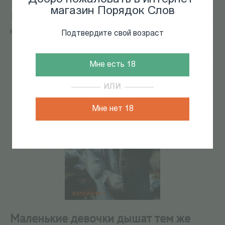
магазин Порядок Слов
Главная
/
КАТАЛОГ КНИГ
/
художественная литература
/
Проза зарубежная
/
Маленькие девочки дышат тем же
воздухом, что и мы
Подтвердите свой возраст
124
из
224
Мне есть 18
ИЛИ
Мне нет 18
Маленькие девочки дышат тем же