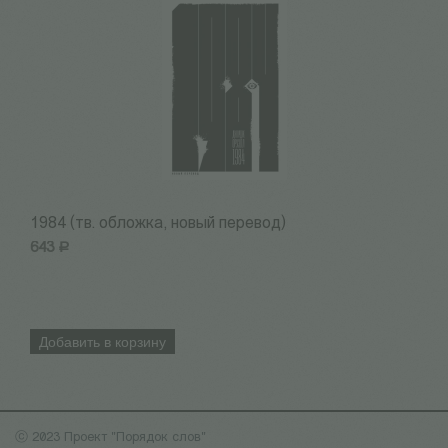
1984 (тв. обложка, новый перевод)
Б
643
Р
6
Добавить в корзину
ⓒ 2023 Проект "Порядок слов"