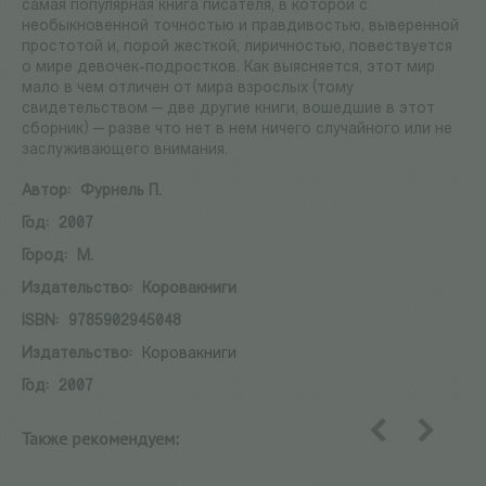
самая популярная книга писателя, в которой с
необыкновенной точностью и правдивостью, выверенной
простотой и, порой жесткой, лиричностью, повествуется
о мире девочек-подростков. Как выясняется, этот мир
мало в чем отличен от мира взрослых (тому
свидетельством — две другие книги, вошедшие в этот
сборник) — разве что нет в нем ничего случайного или не
заслуживающего внимания.
Автор:
Фурнель П.
Год:
2007
Город:
М.
Издательство:
Коровакниги
ISBN:
9785902945048
Издательство:
Коровакниги
Год:
2007
Также рекомендуем:
назад
вперед