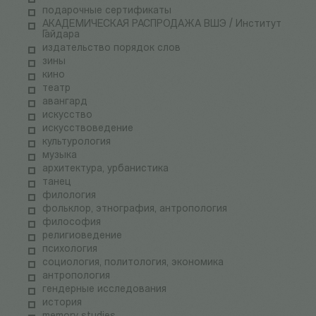
подарочные сертификаты
АКАДЕМИЧЕСКАЯ РАСПРОДАЖА ВШЭ / Институт
Гайдара
издательство порядок слов
зины
кино
театр
авангард
искусство
искусствоведение
культурология
музыка
архитектура, урбанистика
танец
филология
фольклор, этнография, антропология
философия
религиоведение
психология
социология, политология, экономика
антропология
гендерные исследования
история