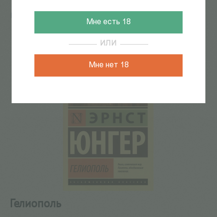
Главная
/
КАТАЛОГ КНИГ
/
художественная литература
Мне есть 18
/
Проза зарубежная
/
Гелиополь
54
из
224
ИЛИ
Мне нет 18
Гелиополь