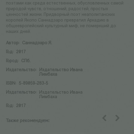
поэтами как среда естественных, обусловленных самой
природой чувств, отношений, радостей, простых
ценностей жизни. Придворный поэт неаполитанских
королей Якопо Саннадзаро превратил Аркадию в
общеевропейский культурный миф, не померкший до
наших дней.
Автор:
Саннадзаро Я.
Год:
2017
Город:
СПб.
Издательство:
Издательство Ивана
Лимбаха
ISBN:
5-89059-283-5
Издательство:
Издательство Ивана
Лимбаха
Год:
2017
Также рекомендуем:
назад
вперед