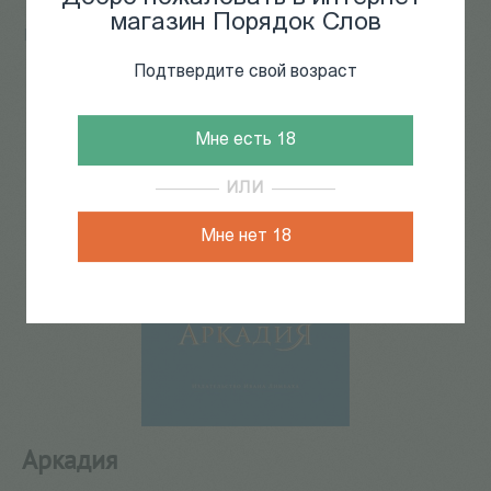
магазин Порядок Слов
Главная
/
КАТАЛОГ КНИГ
/
художественная литература
/
Проза зарубежная
/
Аркадия
Подтвердите свой возраст
23
из
224
Мне есть 18
ИЛИ
Мне нет 18
Аркадия