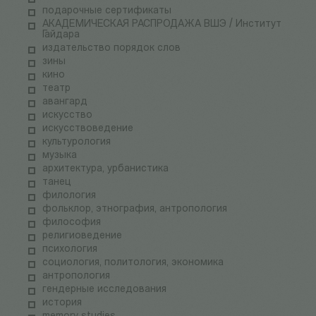
подарочные сертификаты
АКАДЕМИЧЕСКАЯ РАСПРОДАЖА ВШЭ / Институт
Гайдара
издательство порядок слов
зины
кино
театр
авангард
искусство
искусствоведение
культурология
музыка
архитектура, урбанистика
танец
филология
фольклор, этнография, антропология
философия
религиоведение
психология
социология, политология, экономика
антропология
гендерные исследования
история