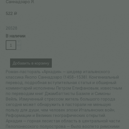
Саннадзаро Я.
522
Р
26528
В наличии
+
−
Добавить в корзину
Роман-пастораль «Аркадия» — шедевр итальянского
классика Якопо Cаннадзаро (1458–1530). Конгениальный
перевод, подробная вступительная статья и обширный
комментарий исполнены Петром Епифановым, известным
по переводам книг Джамбаттисты Базиле и Симоны
Вейль. Измученный стрессом житель большого города
сегодня может обнаружить в пасторали не меньшую
пользу для души, чем человек эпохи Итальянских войн,
Реформации и Великих географических открытий.
Аркадия — горная лесистая область в центральной части
Пелопонесского полуострова — было воспето римскими