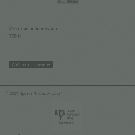
История позвоночных
К
760
Р
7
Добавить в корзину
ⓒ 2023 Проект "Порядок слов"