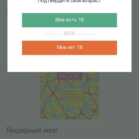
Подтвердите свой возраст
Главная
/
КАТАЛОГ КНИГ
/
гендерные исследования
/
Гендерный мозг
Мне есть 18
10
из
48
ИЛИ
Мне нет 18
Гендерный мозг