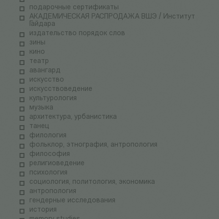
подарочные сертификаты
АКАДЕМИЧЕСКАЯ РАСПРОДАЖА ВШЭ / Институт
Гайдара
издательство порядок слов
зины
кино
театр
авангард
искусство
искусствоведение
культурология
музыка
архитектура, урбанистика
танец
филология
фольклор, этнография, антропология
философия
религиоведение
психология
социология, политология, экономика
антропология
гендерные исследования
история