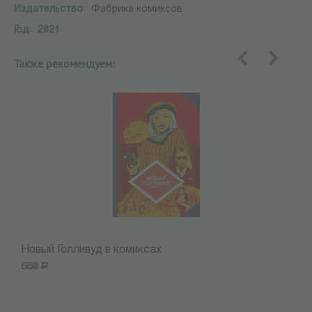
Издательство:
Фабрика комиксов
Год:
2021
Также рекомендуем:
назад
вперед
Новый Голливуд в комиксах
1
680
Р
5