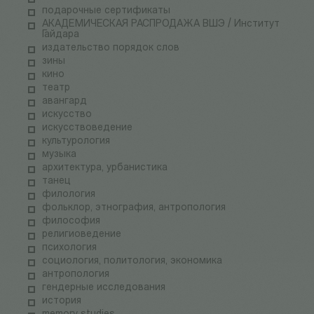
подарочные сертификаты
АКАДЕМИЧЕСКАЯ РАСПРОДАЖА ВШЭ / Институт
Гайдара
издательство порядок слов
зины
кино
театр
авангард
искусство
искусствоведение
культурология
музыка
архитектура, урбанистика
танец
филология
фольклор, этнография, антропология
философия
религиоведение
психология
социология, политология, экономика
антропология
гендерные исследования
история