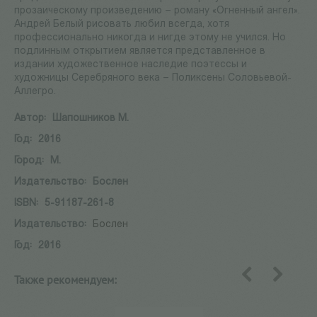
прозаическому произведению – роману «Огненный ангел».
Андрей Белый рисовать любил всегда, хотя
профессионально никогда и нигде этому не учился. Но
подлинным открытием является представленное в
издании художественное наследие поэтессы и
художницы Серебряного века – Поликсены Соловьевой-
Аллегро.
Автор:
Шапошников М.
Год:
2016
Город:
М.
Издательство:
Бослен
ISBN:
5-91187-261-8
Издательство:
Бослен
Год:
2016
Также рекомендуем:
назад
вперед