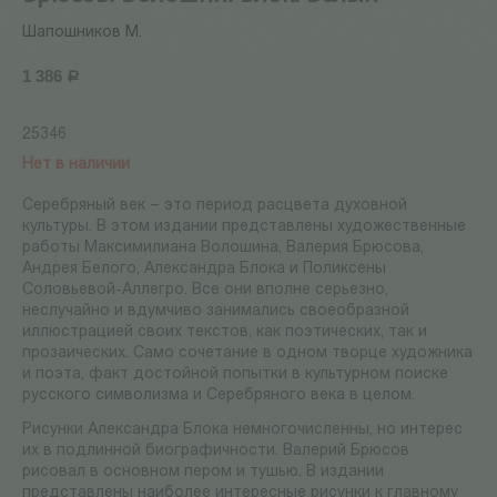
Шапошников М.
1 386
Р
25346
Нет в наличии
Серебряный век – это период расцвета духовной
культуры. В этом издании представлены художественные
работы Максимилиана Волошина, Валерия Брюсова,
Андрея Белого, Александра Блока и Поликсены
Соловьевой-Аллегро. Все они вполне серьезно,
неслучайно и вдумчиво занимались своеобразной
иллюстрацией своих текстов, как поэтических, так и
прозаических. Само сочетание в одном творце художника
и поэта, факт достойной попытки в культурном поиске
русского символизма и Серебряного века в целом.
Рисунки Александра Блока немногочисленны, но интерес
их в подлинной биографичности. Валерий Брюсов
рисовал в основном пером и тушью. В издании
представлены наиболее интересные рисунки к главному