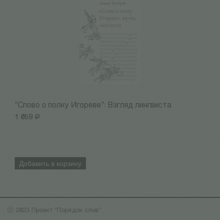
"Слово о полку Игореве": Взгляд лингвиста
М
1 059
Р
1
Добавить в корзину
ⓒ 2023 Проект "Порядок слов"