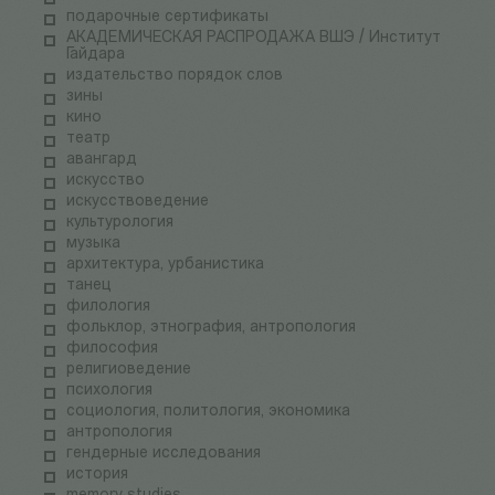
подарочные сертификаты
АКАДЕМИЧЕСКАЯ РАСПРОДАЖА ВШЭ / Институт
Гайдара
издательство порядок слов
зины
кино
театр
авангард
искусство
искусствоведение
культурология
музыка
архитектура, урбанистика
танец
филология
фольклор, этнография, антропология
философия
религиоведение
психология
социология, политология, экономика
антропология
гендерные исследования
история