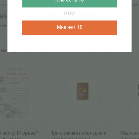
Мне есть 18
а не только филологам, но и самому широкому кругу читателей
ИЛИ
598-1148-0
ство:
ИД ГУВШЭ
Мне нет 18
комендуем:
о полку Игореве":
Три склянки пополудни и
Язык в 