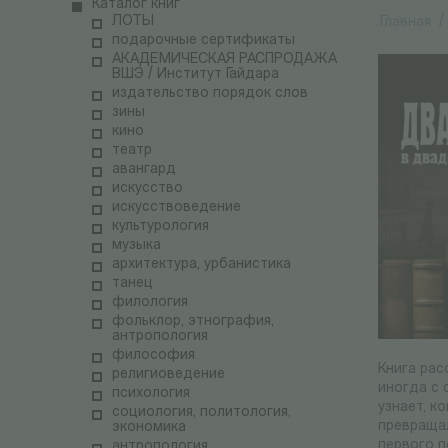
Каталог книг
ЛОТЫ
Главная
/
подарочные сертификаты
АКАДЕМИЧЕСКАЯ РАСПРОДАЖА
ВШЭ / Институт Гайдара
издательство порядок слов
зины
кино
театр
авангард
искусство
искусствоведение
культурология
музыка
архитектура, урбанистика
танец
филология
фольклор, этнография,
антропология
философия
Книга рас
религиоведение
иногда с 
психология
узнает, к
социология, политология,
превращал
экономика
первого п
антропология