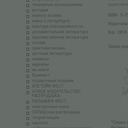
адресован
гендерные исследования
история
ISBN:
5-7
memory studies
книги о петербурге
Издатель
культура повседневности
документальная литература
Год:
2016
художественная литература
поэзия
Также ре
практики письма
детская литература
комиксы
журналы
не-книги
букинист
подарочные издания
АЛЕТЕЙЯ ФЕСТ
НОВОЕ ИЗДАТЕЛЬСТВО
РАСПРОДАЖА
ПАЛЬМИРА ФЕСТ
электронные книги
СКЛАДская распродажа
теория медиа
"Слово 
научпоп