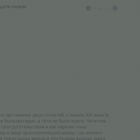
дцати словах
5
из
43
а протяжении двух столетий, с начала XIX века (а
не была матерью, а тёти не было вовсе. Читатель
стало ругательством и как наречие пока
ны в виде хронологической шкалы, где момент
я. Написанная живым и доступным языком, книга