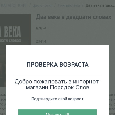
КАТАЛОГ КНИГ
/
филология
/
Лингвистика
/
Два века в два
Два века в двадцати словах
676
Р
23414
В наличии
+
−
ПРОВЕРКА ВОЗРАСТА
Добавить в корзину
Добро пожаловать в интернет-
магазин Порядок Слов
сказывает о том, как менялись значения двадцати русских слов н
Подтвердите свой возраст
середины XVIII века), когда свалка еще не была помойкой, мама 
ого А.И. Герцен называл классными ворами, когда слово сволочь 
ось в формулу прощания. Изменения значений слов представле
оявления нового смысла определен с точностью до десятилети