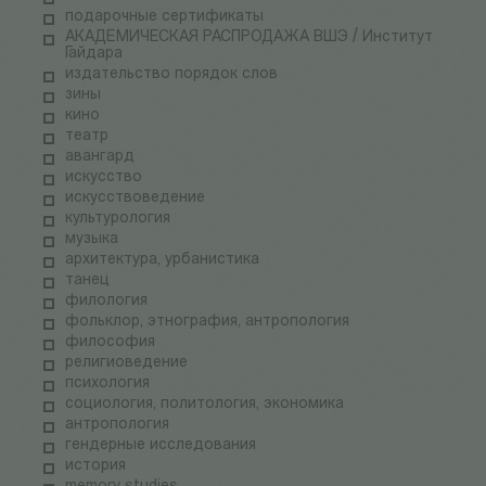
подарочные сертификаты
АКАДЕМИЧЕСКАЯ РАСПРОДАЖА ВШЭ / Институт
Гайдара
издательство порядок слов
зины
кино
театр
авангард
искусство
искусствоведение
культурология
музыка
архитектура, урбанистика
танец
филология
фольклор, этнография, антропология
философия
религиоведение
психология
социология, политология, экономика
антропология
гендерные исследования
история