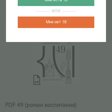
Мне есть 18
Главная
/
КАТАЛОГ КНИГ
/
электронные книги
/
поэзия
ИЛИ
/
PDF 49 (роман воспитания)
1
из
42
Мне нет 18
PDF 49 (роман воспитания)