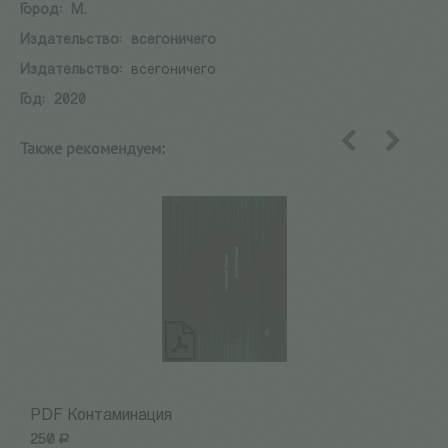
Город:
М.
Издательство:
всегоничего
Издательство:
всегоничего
Год:
2020
Также рекомендуем:
назад
вперед
PDF Контаминация
P
250
Р
2