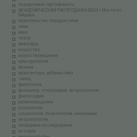
подарочные сертификаты
АКАДЕМИЧЕСКАЯ РАСПРОДАЖА ВШЭ / Институт
Гайдара
издательство порядок слов
зины
кино
театр
авангард
искусство
искусствоведение
культурология
музыка
архитектура, урбанистика
танец
филология
фольклор, этнография, антропология
философия
религиоведение
психология
социология, политология, экономика
антропология
гендерные исследования
история