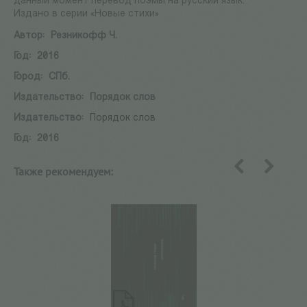
данный момент перевод поэмы на русский язык.
Издано в серии «Новые стихи»
Автор:
Резникофф Ч.
Год:
2016
Город:
СПб.
Издательство:
Порядок слов
Издательство:
Порядок слов
Год:
2016
Также рекомендуем:
назад
вперед