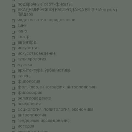
подарочные сертификаты
АКАДЕМИЧЕСКАЯ РАСПРОДАЖА ВШЭ / Институт
Гайдара
издательство порядок слов
зины
кино
театр
авангард
искусство
искусствоведение
культурология
музыка
архитектура, урбанистика
танец
филология
фольклор, этнография, антропология
философия
религиоведение
психология
социология, политология, экономика
антропология
гендерные исследования
история