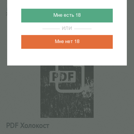
Главная
/
КАТАЛОГ КНИГ
/
электронные книги
/
PDF
Холокост
Мне есть 18
79
из
87
ИЛИ
Мне нет 18
PDF Холокост