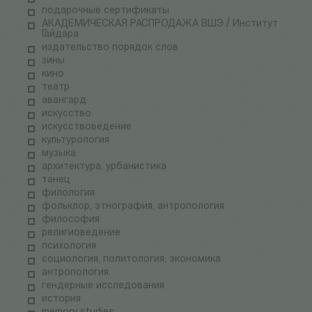
подарочные сертификаты
АКАДЕМИЧЕСКАЯ РАСПРОДАЖА ВШЭ / Институт
Гайдара
издательство порядок слов
зины
кино
театр
авангард
искусство
искусствоведение
культурология
музыка
архитектура, урбанистика
танец
филология
фольклор, этнография, антропология
философия
религиоведение
психология
социология, политология, экономика
антропология
гендерные исследования
история