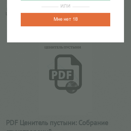
ИЛИ
Главная
/
КАТАЛОГ КНИГ
/
электронные книги
/
PDF
Ценитель пустыни: Собрание стихотворений
Мне нет 18
80
из
87
PDF Ценитель пустыни: Собрание