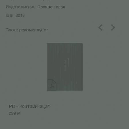
Издательство:
Порядок слов
Год:
2016
Также рекомендуем:
назад
вперед
PDF Контаминация
P
250
Р
2