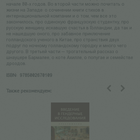
начале 80-х годов. Во второй части можно почитать о
жизни на Западе: о сочинении книги стихов в
интернациональной компании и о том, чем все это
закончилось, про одинокую французскую студентку, про
русскую женщину, искавшую счастья в Голландии, да так и
не нашедшую оного, про забавное приключение
голландского ученого в Китае, про странствия двух
подруг по ночному голландскому городку и много чего
другого. В третьей части — трогательный рассказ о
шнауцере Бармалее, о коте Ахилле, о попугае и семействе
дроздов.
ISBN:
9785002670109
Также рекомендуем:
назад
вперед