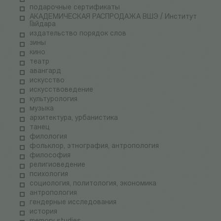
подарочные сертификаты
АКАДЕМИЧЕСКАЯ РАСПРОДАЖА ВШЭ / Институт
Гайдара
издательство порядок слов
зины
кино
театр
авангард
искусство
искусствоведение
культурология
музыка
архитектура, урбанистика
танец
филология
фольклор, этнография, антропология
философия
религиоведение
психология
социология, политология, экономика
антропология
гендерные исследования
история