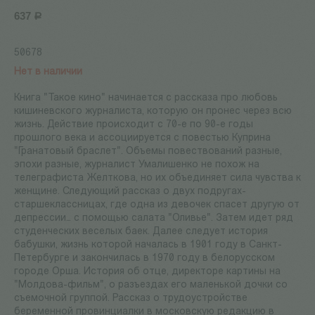
637
Р
50678
Нет в наличии
Книга "Такое кино" начинается с рассказа про любовь
кишиневского журналиста, которую он пронес через всю
жизнь. Действие происходит с 70-е по 90-е годы
прошлого века и ассоциируется с повестью Куприна
"Гранатовый браслет". Объемы повествований разные,
эпохи разные, журналист Умалишенко не похож на
телеграфиста Желткова, но их объединяет сила чувства к
женщине. Следующий рассказ о двух подругах-
старшеклассницах, где одна из девочек спасет другую от
депрессии… с помощью салата "Оливье". Затем идет ряд
студенческих веселых баек. Далее следует история
бабушки, жизнь которой началась в 1901 году в Санкт-
Петербурге и закончилась в 1970 году в белорусском
городе Орша. История об отце, директоре картины на
"Молдова-фильм", о разъездах его маленькой дочки со
съемочной группой. Рассказ о трудоустройстве
беременной провинциалки в московскую редакцию в