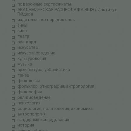
подарочные сертификаты
АКАДЕМИЧЕСКАЯ РАСПРОДАЖА ВШЭ / Институт
Гайдара
издательство порядок слов
зины
кино
театр
авангард
искусство
искусствоведение
культурология
музыка
архитектура, урбанистика
танец
филология
фольклор, этнография, антропология
философия
религиоведение
психология
социология, политология, экономика
антропология
гендерные исследования
история