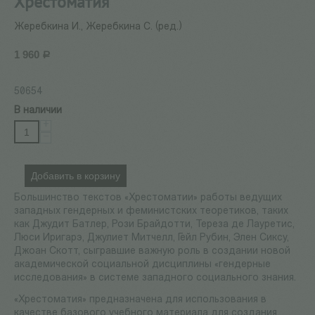
Хрестоматия
Жеребкина И., Жеребкина С. (ред.)
1 960
Р
50654
В наличии
+
−
Добавить в корзину
Большинство текстов «Хрестоматии» работы ведущих
западных гендерных и феминистских теоретиков, таких
как Джудит Батлер, Рози Брайдотти, Тереза де Лауретис,
Люси Иригарэ, Джулиет Митчелл, Гейл Рубин, Элен Сиксу,
Джоан Скотт, сыгравшие важную роль в создании новой
академической социальной дисциплины «гендерные
исследования» в системе западного социального знания.
«Хрестоматия» предназначена для использования в
качестве базового учебного материала для создания