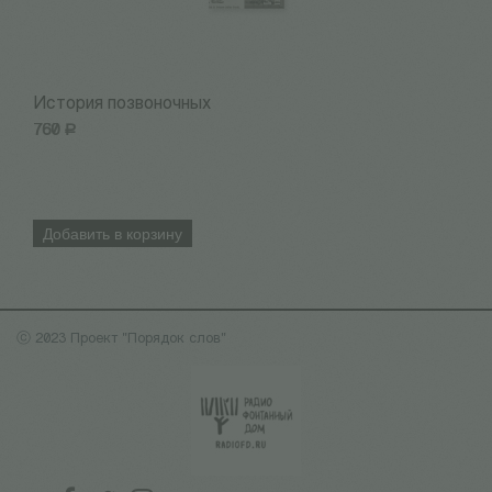
История позвоночных
К
760
Р
7
Добавить в корзину
ⓒ 2023 Проект "Порядок слов"