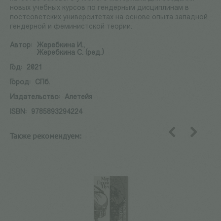
новых учебных курсов по гендерным дисциплинам в
постсоветских университетах на основе опыта западной
гендерной и феминистской теории.
Автор:
Жеребкина И.,
Жеребкина С. (ред.)
Год:
2021
Город:
СПб.
Издательство:
Алетейя
ISBN:
9785893294224
Также рекомендуем:
назад
вперед