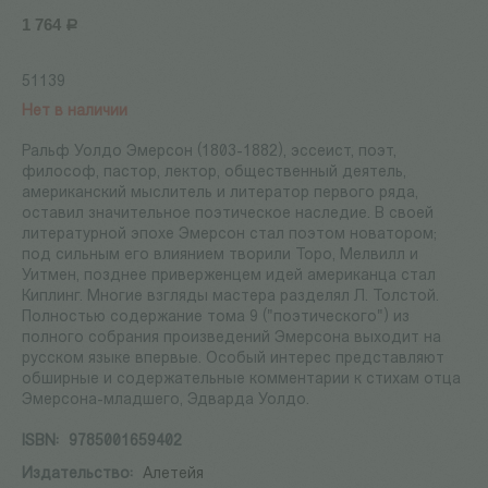
1 764
Р
51139
Нет в наличии
Ральф Уолдо Эмерсон (1803-1882), эссеист, поэт,
философ, пастор, лектор, общественный деятель,
американский мыслитель и литератор первого ряда,
оставил значительное поэтическое наследие. В своей
литературной эпохе Эмерсон стал поэтом новатором;
под сильным его влиянием творили Торо, Мелвилл и
Уитмен, позднее приверженцем идей американца стал
Киплинг. Многие взгляды мастера разделял Л. Толстой.
Полностью содержание тома 9 ("поэтического") из
полного собрания произведений Эмерсона выходит на
русском языке впервые. Особый интерес представляют
обширные и содержательные комментарии к стихам отца
Эмерсона-младшего, Эдварда Уолдо.
ISBN:
9785001659402
Издательство:
Алетейя