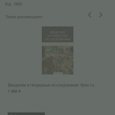
Год:
2025
Также рекомендуем:
назад
вперед
Введение в гендерные исследования. Хресто...
А
1 960
Р
7