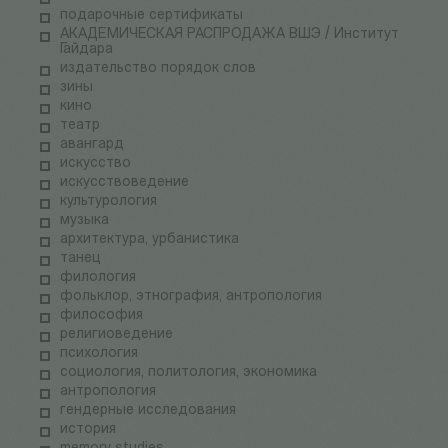
подарочные сертификаты
АКАДЕМИЧЕСКАЯ РАСПРОДАЖА ВШЭ / Институт
Гайдара
издательство порядок слов
зины
кино
театр
авангард
искусство
искусствоведение
культурология
музыка
архитектура, урбанистика
танец
филология
фольклор, этнография, антропология
философия
религиоведение
психология
социология, политология, экономика
антропология
гендерные исследования
история