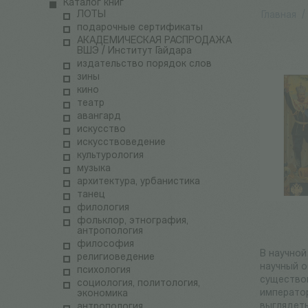
Каталог книг
ЛОТЫ
Главная
/
подарочные сертификаты
АКАДЕМИЧЕСКАЯ РАСПРОДАЖА
ВШЭ / Институт Гайдара
издательство порядок слов
зины
кино
театр
авангард
искусство
искусствоведение
культурология
музыка
архитектура, урбанистика
танец
филология
фольклор, этнография,
антропология
философия
В научно
религиоведение
научный о
психология
существов
социология, политология,
император
экономика
выглядеть
антропология