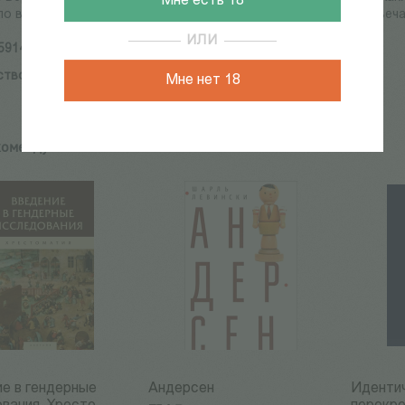
Мне есть 18
о в конце концов провал этих усилий? На эти вопросы и отвеча
ИЛИ
5914190306
ство:
Алетейя
Мне нет 18
комендуем:
е в гендерные
Андерсен
Иденти