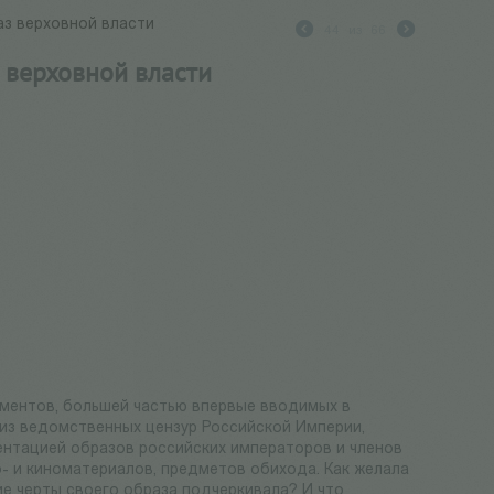
аз верховной власти
44
из
66
 верховной власти
ументов, большей частью впервые вводимых в
 из ведомственных цензур Российской Империи,
зентацией образов российских императоров и членов
- и киноматериалов, предметов обихода. Как желала
ие черты своего образа подчеркивала? И что