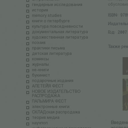
обусловил
гендерные исследования
история
ISBN:
978
memory studies
книги о петербурге
Издатель
культура повседневности
документальная литература
Год:
2007
художественная литература
поэзия
Также ре
практики письма
детская литература
комиксы
журналы
не-книги
букинист
подарочные издания
АЛЕТЕЙЯ ФЕСТ
НОВОЕ ИЗДАТЕЛЬСТВО
РАСПРОДАЖА
ПАЛЬМИРА ФЕСТ
электронные книги
СКЛАДская распродажа
теория медиа
Введени
научпоп