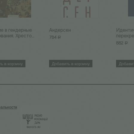
е в гендерные
Андерсен
Иденти
вания. Хресто...
перекре
784
Р
882
Р
ь в корзину
Добавить в корзину
Добавит
альности