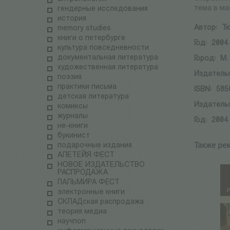
тема в ма
гендерные исследования
история
Автор:
Т
memory studies
книги о петербурге
Год:
2004
культура повседневности
документальная литература
Город:
М.
художественная литература
Издатель
поэзия
практики письма
ISBN:
585
детская литература
Издатель
комиксы
журналы
Год:
2004
не-книги
букинист
Также ре
подарочные издания
АЛЕТЕЙЯ ФЕСТ
НОВОЕ ИЗДАТЕЛЬСТВО
РАСПРОДАЖА
ПАЛЬМИРА ФЕСТ
электронные книги
СКЛАДская распродажа
теория медиа
научпоп