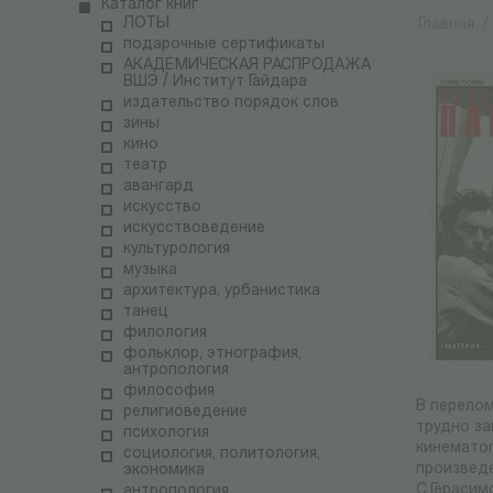
Каталог книг
ЛОТЫ
Главная
/
подарочные сертификаты
АКАДЕМИЧЕСКАЯ РАСПРОДАЖА
ВШЭ / Институт Гайдара
издательство порядок слов
зины
кино
театр
авангард
искусство
искусствоведение
культурология
музыка
архитектура, урбанистика
танец
филология
фольклор, этнография,
антропология
философия
В перелом
религиоведение
трудно за
психология
кинематог
социология, политология,
произведе
экономика
С.Герасим
антропология