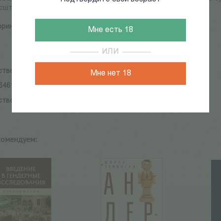
сштабных произведениях кино.
юрин Ю.
Мне есть 18
ИЛИ
ство:
Материк
Мне нет 18
6461223
ство:
Материк
комендуем: