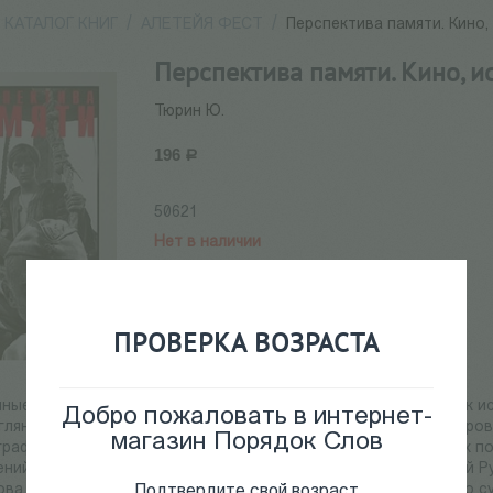
КАТАЛОГ КНИГ
/
АЛЕТЕЙЯ ФЕСТ
/
Перспектива памяти. Кино,
Перспектива памяти. Кино, и
Тюрин Ю.
196
Р
50621
Нет в наличии
ПРОВЕРКА ВОЗРАСТА
ные моменты жизни общества всегда обостряется интерес к ис
Добро пожаловать в интернет-
глянуть в будущее. С этих позиций автор и пытается анализи
магазин Порядок Слов
рафа, истории и литературы. Читатель узнает об интересных п
ний, ближе познакомится с шедевром А.Тарковского "Андрей Ру
ова, С.Бондарчука. В книге ведется взволнованный разговор о с
Подтвердите свой возраст