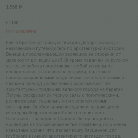
1 568
Р
51160
Нет в наличии
Книга британского искусствоведа Деборы Ховард —
незаменимый путеводитель по архитектурной истории
Венеции, прослеживающий эволюцию ее строений от
древности до наших дней. Впервые изданная на русском
языке, ее работа представляет собой уникальное
исследование, наполненное редкими, тщательно
проанализированными сведениями, с изображениями и
планами. Ховард увлекательно рассказывает об
архитектурных традициях великого города на берегах
Лагуны, раскрывая их тесную связь с политическими,
религиозными, социальными и экономическими
факторами. Особое внимание уделено выдающимся
мастерам Возрождения и более поздних эпох —
Сансовино, Палладио и Лонгене. Автор подробно
исследует не только знаменитые памятники, но и менее
известные здания, что делает книгу бесценной для
глубокого изучения архитектурного наследия города.