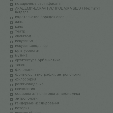
подарочные сертификаты
АКАДЕМИЧЕСКАЯ РАСПРОДАЖА ВШЭ / Институт
Гайдара
издательство порядок слов
зины
кино
театр
авангард
искусство
искусствоведение
культурология
музыка
архитектура, урбанистика
танец
филология
фольклор, этнография, антропология
философия
религиоведение
психология
социология, политология, экономика
антропология
гендерные исследования
история