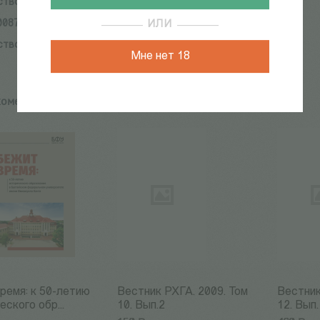
ство:
Центр книги Рудомино
0087-058-7
ИЛИ
ство:
Центр книги Рудомино
Мне нет 18
комендуем:
ремя: к 50-летию
Вестник РХГА. 2009. Том
Вестник
еского обр...
10. Вып.2
12. Вып.