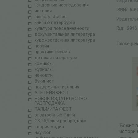
Издатель
гендерные исследования
ISBN:
5-0
история
memory studies
Издатель
книги о петербурге
культура повседневности
Год:
2016
документальная литература
художественная литература
Также ре
поэзия
практики письма
детская литература
комиксы
журналы
не-книги
букинист
подарочные издания
АЛЕТЕЙЯ ФЕСТ
НОВОЕ ИЗДАТЕЛЬСТВО
РАСПРОДАЖА
ПАЛЬМИРА ФЕСТ
электронные книги
СКЛАДская распродажа
Бежит в
теория медиа
историч
научпоп