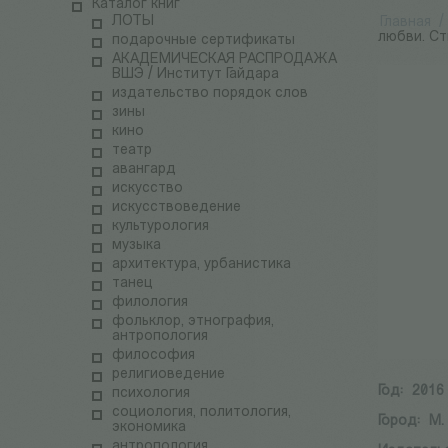
Каталог книг
ЛОТЫ
Главная
/
любви. С
подарочные сертификаты
АКАДЕМИЧЕСКАЯ РАСПРОДАЖА
ВШЭ / Институт Гайдара
издательство порядок слов
зины
кино
театр
авангард
искусство
искусствоведение
культурология
музыка
архитектура, урбанистика
танец
филология
фольклор, этнография,
антропология
философия
религиоведение
Год:
2016
психология
социология, политология,
Город:
М.
экономика
антропология