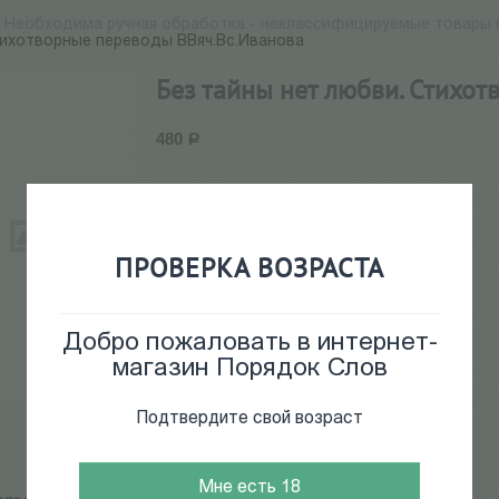
Необходима ручная обработка - неклассифицируемые товары п
тихотворные переводы ВВяч.Вс.Иванова
Без тайны нет любви. Стихо
480
Р
24179
В наличии
+
ПРОВЕРКА ВОЗРАСТА
−
Добавить в корзину
Добро пожаловать в интернет-
магазин Порядок Слов
Подтвердите свой возраст
Мне есть 18