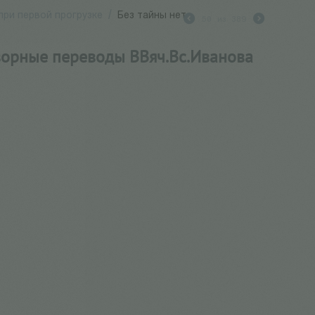
ри первой прогрузке
/
Без тайны нет
50
из
389
творные переводы ВВяч.Вс.Иванова