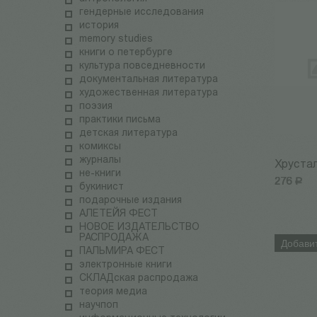
гендерные исследования
история
memory studies
книги о петербурге
культура повседневности
документальная литература
художественная литература
поэзия
практики письма
детская литература
комиксы
журналы
Хрустал
не-книги
276
Р
букинист
подарочные издания
АЛЕТЕЙЯ ФЕСТ
НОВОЕ ИЗДАТЕЛЬСТВО
РАСПРОДАЖА
Добавит
ПАЛЬМИРА ФЕСТ
электронные книги
СКЛАДская распродажа
теория медиа
научпоп