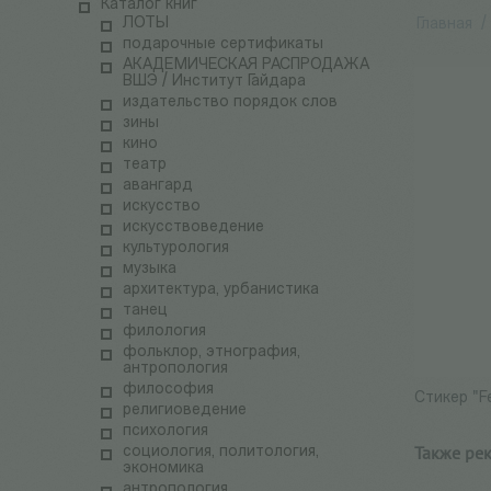
Каталог книг
ЛОТЫ
Главная
/
подарочные сертификаты
АКАДЕМИЧЕСКАЯ РАСПРОДАЖА
ВШЭ / Институт Гайдара
издательство порядок слов
зины
кино
театр
авангард
искусство
искусствоведение
культурология
музыка
архитектура, урбанистика
танец
филология
фольклор, этнография,
антропология
философия
Стикер "F
религиоведение
психология
Также ре
социология, политология,
экономика
антропология