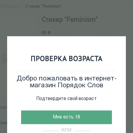
Products
/
Стикер "Feminism"
Стикер "Feminism"
80
Р
39446
ПРОВЕРКА ВОЗРАСТА
Нет в наличии
Добро пожаловать в интернет-
магазин Порядок Слов
Подтвердите свой возраст
eminism"
Мне есть 18
комендуем:
ИЛИ