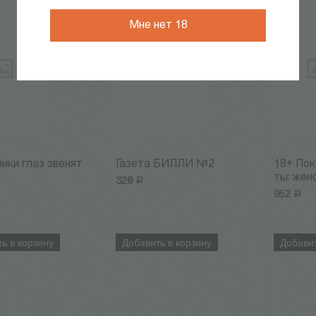
Мне нет 18
ики глаз звенят
Газета БИЛЛИ №2
18+ Пок
ты: женс
320
Р
952
Р
ь в корзину
Добавить в корзину
Добавит