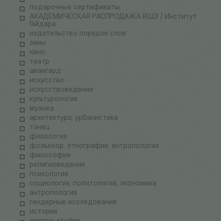
подарочные сертификаты
АКАДЕМИЧЕСКАЯ РАСПРОДАЖА ВШЭ / Институт
Гайдара
издательство порядок слов
зины
кино
театр
авангард
искусство
искусствоведение
культурология
музыка
архитектура, урбанистика
танец
филология
фольклор, этнография, антропология
философия
религиоведение
психология
социология, политология, экономика
антропология
гендерные исследования
история