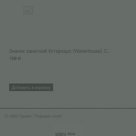
Значок закатной Уотерхаус (Waterhouse). С...
З
180
Р
1
Добавить в корзину
ⓒ 2023 Проект "Порядок слов"