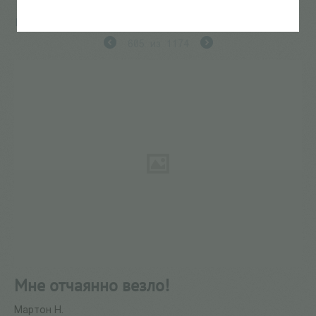
Главная
/
Products
/
Мне отчаянно везло!
605
из
1174
Мне отчаянно везло!
Мартон Н.