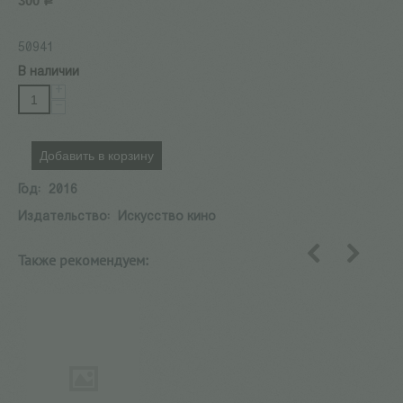
300
Р
50941
В наличии
+
−
Добавить в корзину
Год:
2016
Издательство:
Искусство кино
Также рекомендуем:
назад
вперед