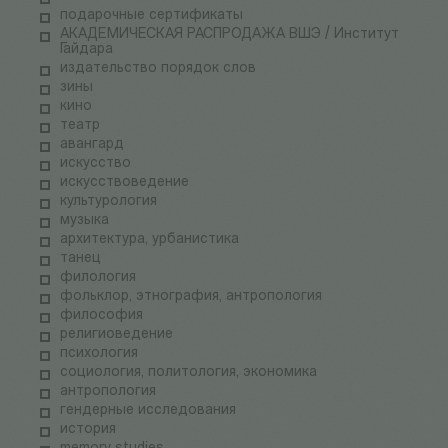
подарочные сертификаты
АКАДЕМИЧЕСКАЯ РАСПРОДАЖА ВШЭ / Институт
Гайдара
издательство порядок слов
зины
кино
театр
авангард
искусство
искусствоведение
культурология
музыка
архитектура, урбанистика
танец
филология
фольклор, этнография, антропология
философия
религиоведение
психология
социология, политология, экономика
антропология
гендерные исследования
история