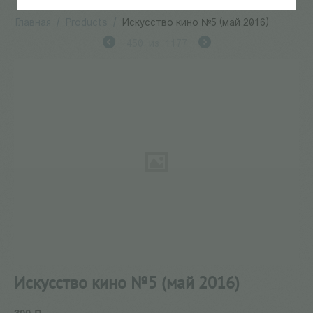
Главная
/
Products
/
Искусство кино №5 (май 2016)
450
из
1177
Искусство кино №5 (май 2016)