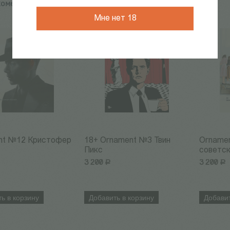
комендуем:
Мне нет 18
nt №12 Кристофер
18+ Ornament №3 Твин
Orname
Пикс
советск
3 200
Р
3 200
Р
ь в корзину
Добавить в корзину
Добавит