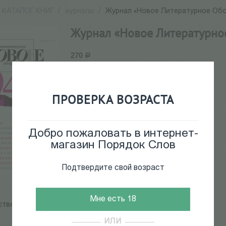
КАТАЛОГ КНИГ
/
журналы
/
Журнал «Новое Литературное Обоз
Журнал «Новое Литературное
270
Р
51052
ПРОВЕРКА ВОЗРАСТА
В наличии
+
−
Добро пожаловать в интернет-
Добавить в корзину
магазин Порядок Слов
Подтвердите свой возраст
Мне есть 18
ство:
НЛО
ИЛИ