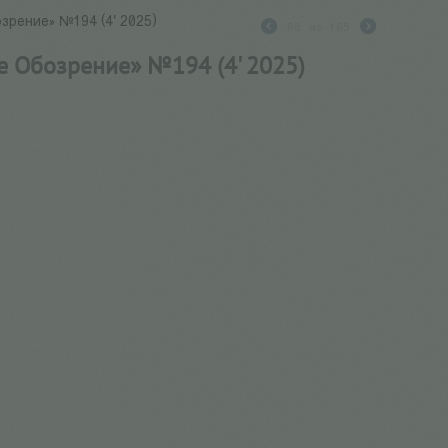
рение» №194 (4' 2025)
88
из
165
 Обозрение» №194 (4' 2025)