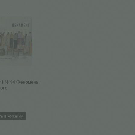
nt №14 Феномены
ого
ь в корзину