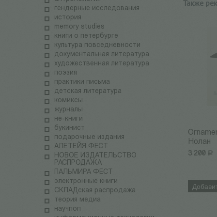
Также ре
гендерные исследования
история
memory studies
книги о петербурге
культура повседневности
документальная литература
художественная литература
поэзия
практики письма
детская литература
комиксы
журналы
не-книги
букинист
Orname
подарочные издания
Нолан
АЛЕТЕЙЯ ФЕСТ
3 200
Р
НОВОЕ ИЗДАТЕЛЬСТВО
РАСПРОДАЖА
ПАЛЬМИРА ФЕСТ
электронные книги
Добавит
СКЛАДская распродажа
теория медиа
научпоп