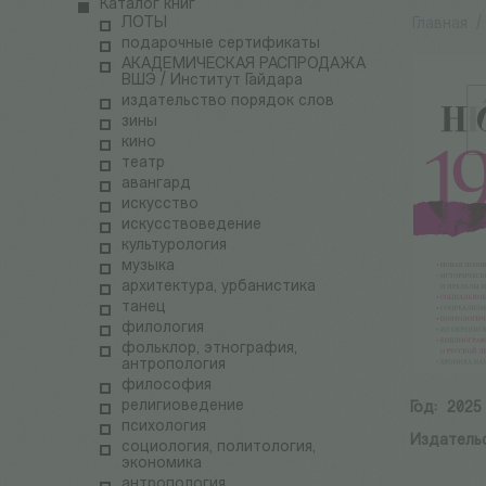
Каталог книг
ЛОТЫ
Главная
/
подарочные сертификаты
АКАДЕМИЧЕСКАЯ РАСПРОДАЖА
ВШЭ / Институт Гайдара
издательство порядок слов
зины
кино
театр
авангард
искусство
искусствоведение
культурология
музыка
архитектура, урбанистика
танец
филология
фольклор, этнография,
антропология
философия
религиоведение
Год:
2025
психология
Издатель
социология, политология,
экономика
антропология