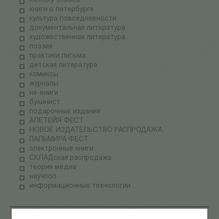
memory studies
книги о петербурге
культура повседневности
документальная литература
художественная литература
поэзия
практики письма
детская литература
комиксы
журналы
не-книги
букинист
подарочные издания
АЛЕТЕЙЯ ФЕСТ
НОВОЕ ИЗДАТЕЛЬСТВО РАСПРОДАЖА
ПАЛЬМИРА ФЕСТ
электронные книги
СКЛАДская распродажа
теория медиа
научпоп
информационные технологии