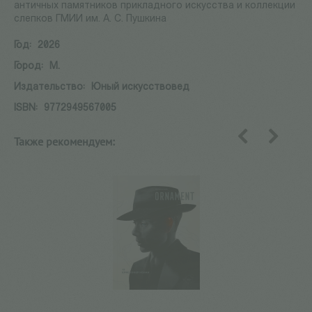
античных памятников прикладного искусства и коллекции
слепков ГМИИ им. А. С. Пушкина
Год:
2026
Город:
М.
Издательство:
Юный искусствовед
ISBN:
9772949567005
Также рекомендуем:
назад
вперед