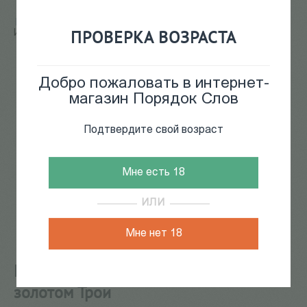
Главная
/
КАТАЛОГ КНИГ
/
журналы
/
Юный
ПРОВЕРКА ВОЗРАСТА
Искусствовед №13. Охота за золотом Трои
Добро пожаловать в интернет-
магазин Порядок Слов
Подтвердите свой возраст
Мне есть 18
ИЛИ
Мне нет 18
Юный Искусствовед №13. Охота за
золотом Трои