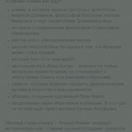
В свежем номере вас ждут:
комикс, в котором герои встретятся с археологом
Генрихом Шлиманом, философом Платоном, поэтом
Гомером и станут свидетелями Троянской войны;
интервью с современным философом Станиславом
Нарановичем;
мастер-класс «Эмоциональные маски»;
рассказ писателя Ильи Носырева о том, что Гераклом
может стать каждый;
весёлый тест «Кто твоя муза?»;
настольная игра «Гонка богов» – поможет не только
интересно провести время, но и познакомит с
обитателями Олимпа и их римскими собратьями;
секреты, которые позволят находить древнегреческие
мотивы в искусстве и повседневности;
обложка, созданная художницей Поли Марко;
продолжении серии «Моя первая коллекция». В этот раз
читателей ждёт принт мозаики Евгения Антуфьева.
Научный страж номера — Татьяна Ильина, кандидат
исторических наук, старший научный сотрудник, хранитель