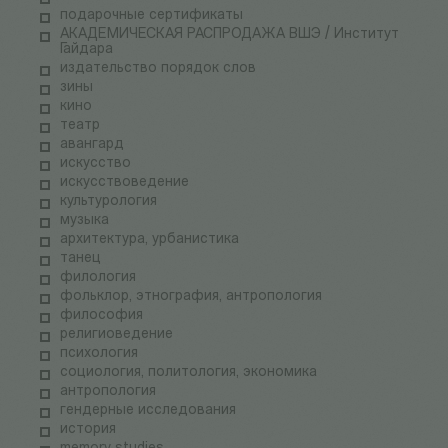
подарочные сертификаты
АКАДЕМИЧЕСКАЯ РАСПРОДАЖА ВШЭ / Институт
Гайдара
издательство порядок слов
зины
кино
театр
авангард
искусство
искусствоведение
культурология
музыка
архитектура, урбанистика
танец
филология
фольклор, этнография, антропология
философия
религиоведение
психология
социология, политология, экономика
антропология
гендерные исследования
история