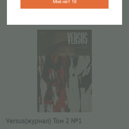
Мне нет 18
Главная
/
КАТАЛОГ КНИГ
/
журналы
/
Versus
/
Versus(журнал) Том 2 №1
2
из
9
Versus(журнал) Том 2 №1