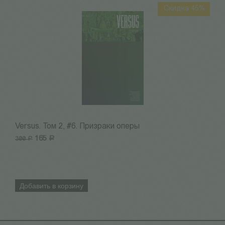
Скидка 45%
Versus. Том 2, #6. Призраки оперы
V
165
Р
300
3
Р
Добавить в корзину