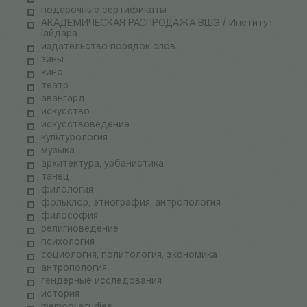
подарочные сертификаты
АКАДЕМИЧЕСКАЯ РАСПРОДАЖА ВШЭ / Институт
Гайдара
издательство порядок слов
зины
кино
театр
авангард
искусство
искусствоведение
культурология
музыка
архитектура, урбанистика
танец
филология
фольклор, этнография, антропология
философия
религиоведение
психология
социология, политология, экономика
антропология
гендерные исследования
история