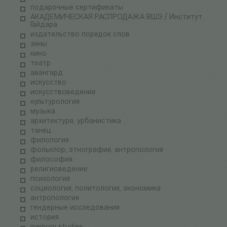
подарочные сертификаты
АКАДЕМИЧЕСКАЯ РАСПРОДАЖА ВШЭ / Институт
Гайдара
издательство порядок слов
зины
кино
театр
авангард
искусство
искусствоведение
культурология
музыка
архитектура, урбанистика
танец
филология
фольклор, этнография, антропология
философия
религиоведение
психология
социология, политология, экономика
антропология
гендерные исследования
история