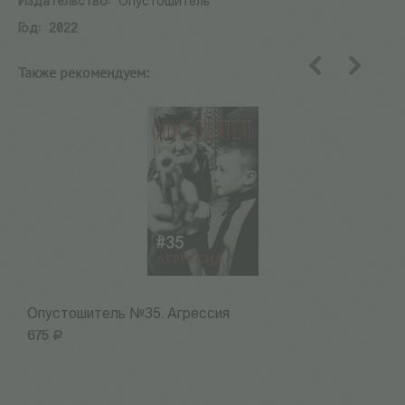
Издательство:
Опустошитель
Год:
2022
Также рекомендуем:
назад
вперед
Опустошитель №35. Агрессия
О
675
Р
6