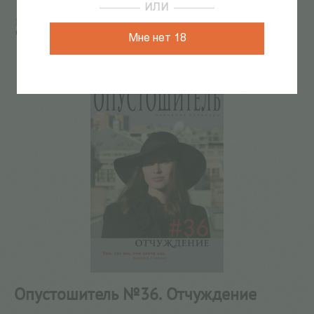
ИЛИ
Главная
/
КАТАЛОГ КНИГ
/
журналы
/
Опустошитель
/
Опустошитель №36. Отчуждение
Мне нет 18
6
из
7
Опустошитель №36. Отчуждение