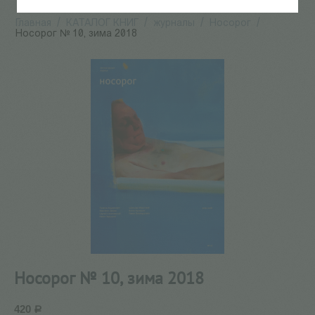
Главная
/
КАТАЛОГ КНИГ
/
журналы
/
Носорог
/
Носорог № 10, зима 2018
Носорог № 10, зима 2018
420
Р