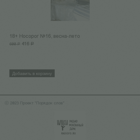
18+ Носорог №16, весна-лето
1
416
Р
6
600
Р
Добавить в корзину
ⓒ 2023 Проект "Порядок слов"