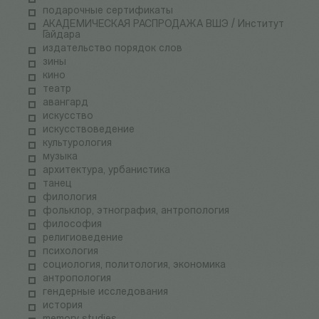
подарочные сертификаты
АКАДЕМИЧЕСКАЯ РАСПРОДАЖА ВШЭ / Институт
Гайдара
издательство порядок слов
зины
кино
театр
авангард
искусство
искусствоведение
культурология
музыка
архитектура, урбанистика
танец
филология
фольклор, этнография, антропология
философия
религиоведение
психология
социология, политология, экономика
антропология
гендерные исследования
история