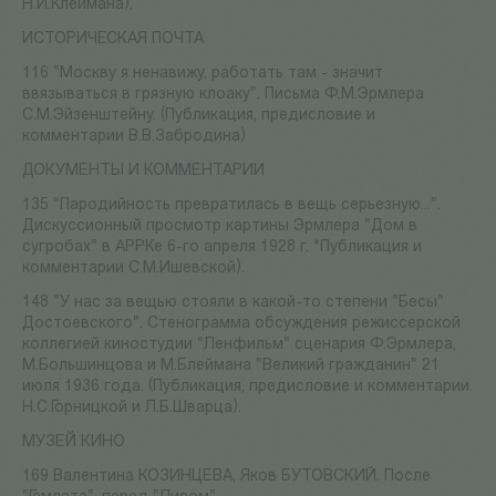
Н.И.Клеймана).
ИСТОРИЧЕСКАЯ ПОЧТА
116 "Москву я ненавижу, работать там - значит
ввязываться в грязную клоаку". Письма Ф.М.Эрмлера
С.М.Эйзенштейну. (Публикация, предисловие и
комментарии В.В.Забродина)
ДОКУМЕНТЫ И КОММЕНТАРИИ
135 "Пародийность превратилась в вещь серьезную...".
Дискуссионный просмотр картины Эрмлера "Дом в
сугробах" в АРРКе 6-го апреля 1928 г. *Публикация и
комментарии С.М.Ишевской).
148 "У нас за вещью стояли в какой-то степени "Бесы"
Достоевского". Стенограмма обсуждения режиссерской
коллегией киностудии "Ленфильм" сценария Ф.Эрмлера,
М.Большинцова и М.Блеймана "Великий гражданин" 21
июля 1936 года. (Публикация, предисловие и комментарии
Н.С.Горницкой и Л.Б.Шварца).
МУЗЕЙ КИНО
169 Валентина КОЗИНЦЕВА, Яков БУТОВСКИЙ. После