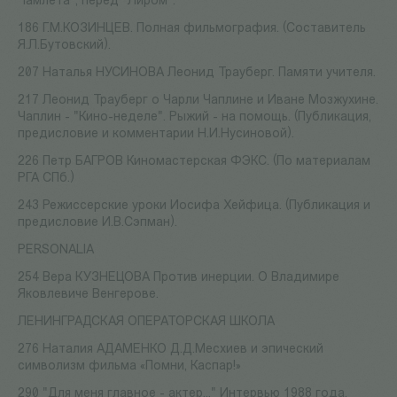
"Гамлета", перед "Лиром".
186 Г.М.КОЗИНЦЕВ. Полная фильмография. (Составитель
Я.Л.Бутовский).
207 Наталья НУСИНОВА Леонид Трауберг. Памяти учителя.
217 Леонид Трауберг о Чарли Чаплине и Иване Мозжухине.
Чаплин - "Кино-неделе". Рыжий - на помощь. (Публикация,
предисловие и комментарии Н.И.Нусиновой).
226 Петр БАГРОВ Киномастерская ФЭКС. (По материалам
РГА СПб.)
243 Режиссерские уроки Иосифа Хейфица. (Публикация и
предисловие И.В.Сэпман).
PERSONALIA
254 Вера КУЗНЕЦОВА Против инерции. О Владимире
Яковлевиче Венгерове.
ЛЕНИНГРАДСКАЯ ОПЕРАТОРСКАЯ ШКОЛА
276 Наталия АДАМЕНКО Д.Д.Месхиев и эпический
символизм фильма «Помни, Каспар!»
290 "Для меня главное - актер..." Интервью 1988 года.