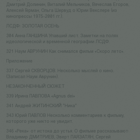
Дмитрий Долинин, Виталий Мельников, Вячеслав Егоров,
Алексей Герман, Ольга Шервуд о Юрии Векслере (из
кинопрессы 1975-2001 гг.).
ЛСДФ: ЗОЛОТАЯ ОСЕНЬ
304 Анна ГАНШИНА Упавший лист. Заметки на полях
идеологической и временной географии ЛСДФ.
321 Наум АВРУНИН Как снимался фильм «Cкоро лето».
Приложение
337 Сергей СКВОРЦОВ. Несколько мыслей о кино.
(Записал Наум Аврунин).
НЕЗАКОНЧЕННЫЙ СЮЖЕТ
339 Ирина ПАВЛОВА «Agnus dei»
341 Андрей ЖИТИНСКИЙ "Ника"
343 Юрий ПАВЛОВ Несколько комментариев к фильму,
которого уже никто не увидит.
346 «Река»: от истока до устья. О фильме рассказывают:
Владимир ДМИТРИЕВ, Эверт ПАЯЗАТЯН, Сергей