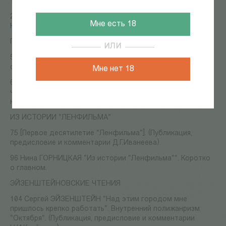
19 Акош СИЛАДИ Паноптикум смерти.
28 Михаил ЯМПОЛЬСКИЙ Кинематограф несоответствия.
Мне есть 18
Кайрос и история у Сокурова.
Приложение
ИЛИ
59 "Эрмитаж" - это двери, через которые я смогу войти в
сферу киноискусства (А.С.Дерябин).
Мне нет 18
62 Михаил ЦЕХАНОВСКИЙ Эрмитаж. Культурфильм в 2-х
частях. (Сценарий). (Публикация С.М.Ишевской,
комментарии А.С.Дерябина).
ИЗ ИСТОРИИ "ЛЕНФИЛЬМА"
75 [Первое десятилетие "Ленфильма"]. (Публикация,
предисловие и комментарии Д.Г.Иванеева).
96 Нина ГОРНИЦКАЯ "Из истории "Ленфильма"". Коротко
о главном.
ЭЙЗЕНШТЕЙНОВСКИЕ ЧТЕНИЯ
104 Сергей ЭЙЗЕНШТЕЙН "Над этим городом мне
пришлось крепко работать". Внутренний полижанризм
"Октября". (Публикация, предисловие и комментарии