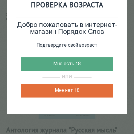
ПРОВЕРКА ВОЗРАСТА
Главная
/
КАТАЛОГ КНИГ
/
журналы
/
Антология
журнала "Русская мысль" (1910-1918): философия и
политика
Добро пожаловать в интернет-
31
из
165
магазин Порядок Слов
Подтвердите свой возраст
Мне есть 18
ИЛИ
Мне нет 18
Антология журнала "Русская мысль"