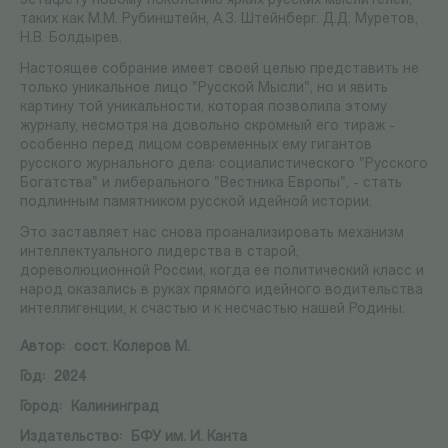
эстафету новому поколению ярких русских мыслителей,
таких как М.М. Рубинштейн, А.З. Штейнберг. Д.Д. Муретов,
Н.В. Болдырев.
Настоящее собрание имеет своей целью представить не
только уникальное лицо "Русской Мысли", но и явить
картину той уникальности, которая позволила этому
журналу, несмотря на довольно скромный его тираж -
особенно перед лицом современных ему гигантов
русского журнального дела: социалистического "Русского
Богатства" и либерального "Вестника Европы", - стать
подлинным памятником русской идейной истории.
Это заставляет нас снова проанализировать механизм
интеллектуального лидерства в старой,
дореволюционной России, когда ее политический класс и
народ оказались в руках прямого идейного водительства
интеллигенции, к счастью и к несчастью нашей Родины.
Автор:
сост. Колеров М.
Год:
2024
Город:
Калининград
Издательство:
БФУ им. И. Канта