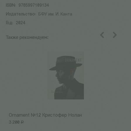
ISBN:
9785997109134
Издательство:
БФУ им. И. Канта
Год:
2024
Также рекомендуем:
назад
вперед
Ornament №12 Кристофер Нолан
1
3 200
Р
3