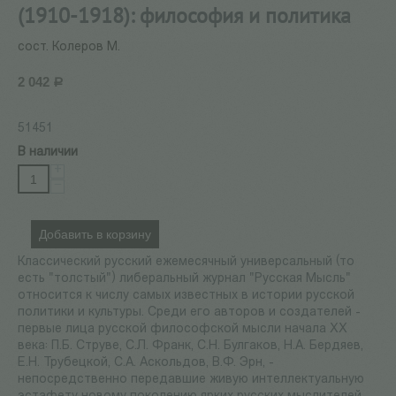
(1910-1918): философия и политика
сост. Колеров М.
2 042
Р
51451
В наличии
+
−
Добавить в корзину
Классический русский ежемесячный универсальный (то
есть "толстый") либеральный журнал "Русская Мысль"
относится к числу самых известных в истории русской
политики и культуры. Среди его авторов и создателей -
первые лица русской философской мысли начала ХХ
века: П.Б. Струве, С.Л. Франк, С.Н. Булгаков, Н.А. Бердяев,
Е.Н. Трубецкой, С.А. Аскольдов, В.Ф. Эрн, -
непосредственно передавшие живую интеллектуальную