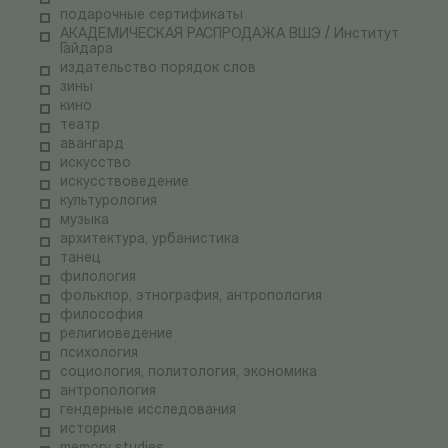
подарочные сертификаты
АКАДЕМИЧЕСКАЯ РАСПРОДАЖА ВШЭ / Институт
Гайдара
издательство порядок слов
зины
кино
театр
авангард
искусство
искусствоведение
культурология
музыка
архитектура, урбанистика
танец
филология
фольклор, этнография, антропология
философия
религиоведение
психология
социология, политология, экономика
антропология
гендерные исследования
история