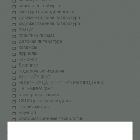
memory studies
книги о петербурге
культура повседневности
документальная литература
художественная литература
поэзия
практики письма
детская литература
комиксы
журналы
не-книги
букинист
подарочные издания
АЛЕТЕЙЯ ФЕСТ
НОВОЕ ИЗДАТЕЛЬСТВО РАСПРОДАЖА
ПАЛЬМИРА ФЕСТ
электронные книги
СКЛАДская распродажа
теория медиа
научпоп
информационные технологии