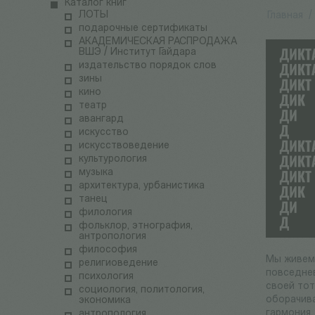
Каталог книг
ЛОТЫ
Главная
/
подарочные сертификаты
АКАДЕМИЧЕСКАЯ РАСПРОДАЖА
ВШЭ / Институт Гайдара
издательство порядок слов
зины
кино
театр
авангард
искусство
искусствоведение
культурология
музыка
архитектура, урбанистика
танец
филология
фольклор, этнография,
антропология
философия
Мы живем 
религиоведение
повседне
психология
своей тот
социология, политология,
оборачива
экономика
гармония.
антропология