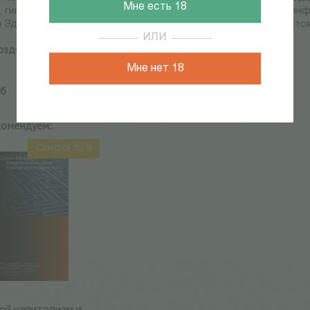
Мне есть 18
, гигантские мерцающие билборды, экраны, транслирующие инф
Эдем. Но сколь прочен этот дигитальный рай, и что скрывает
ИЛИ
оздев А., Шимохин Б.
Мне нет 18
Пб
комендуем:
Скидка 32%