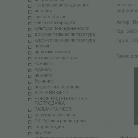
интеллект
гендерные исследования
цифровой 
история
memory studies
Автор:
Гв
книги о петербурге
культура повседневности
Год:
2026
документальная литература
художественная литература
Город:
С
поэзия
практики письма
Также ре
детская литература
комиксы
журналы
не-книги
букинист
подарочные издания
АЛЕТЕЙЯ ФЕСТ
НОВОЕ ИЗДАТЕЛЬСТВО
РАСПРОДАЖА
ПАЛЬМИРА ФЕСТ
электронные книги
СКЛАДская распродажа
теория медиа
научпоп