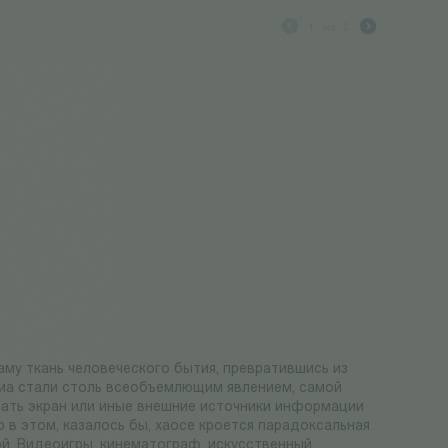
1
из
2
аму ткань человеческого бытия, превратившись из
иа стали столь всеобъемлющим явлением, самой
дать экран или иные внешние источники информации
в этом, казалось бы, хаосе кроется парадоксальная
й. Видеоигры, кинематограф, искусственный