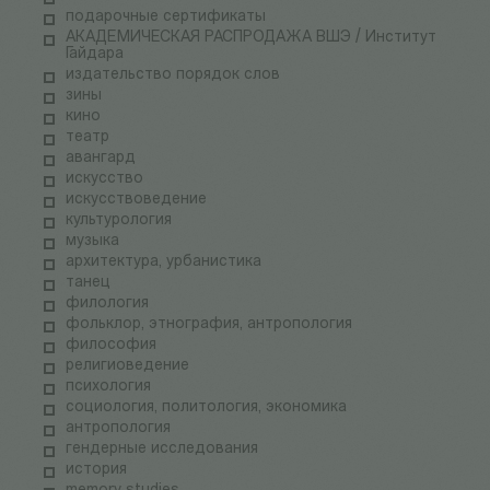
подарочные сертификаты
АКАДЕМИЧЕСКАЯ РАСПРОДАЖА ВШЭ / Институт
Гайдара
издательство порядок слов
зины
кино
театр
авангард
искусство
искусствоведение
культурология
музыка
архитектура, урбанистика
танец
филология
фольклор, этнография, антропология
философия
религиоведение
психология
социология, политология, экономика
антропология
гендерные исследования
история