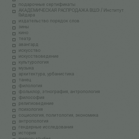
подарочные сертификаты
АКАДЕМИЧЕСКАЯ РАСПРОДАЖА ВШЭ / Институт
Гайдара
издательство порядок слов
зины
кино
театр
авангард
искусство
искусствоведение
культурология
музыка
архитектура, урбанистика
танец
филология
фольклор, этнография, антропология
философия
религиоведение
психология
социология, политология, экономика
антропология
гендерные исследования
история