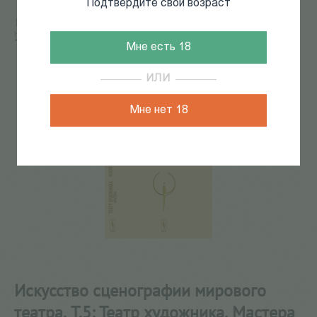
Подтвердите свой возраст
Главная
/
КАТАЛОГ КНИГ
/
театр
/
Сценография и
костюм
/
Искусство сценографии мирового театра. Т.5:
Театр художника. Мастера
Мне есть 18
ИЛИ
Мне нет 18
Искусство сценографии мирового
театра. Т.5: Театр художника. Мастера