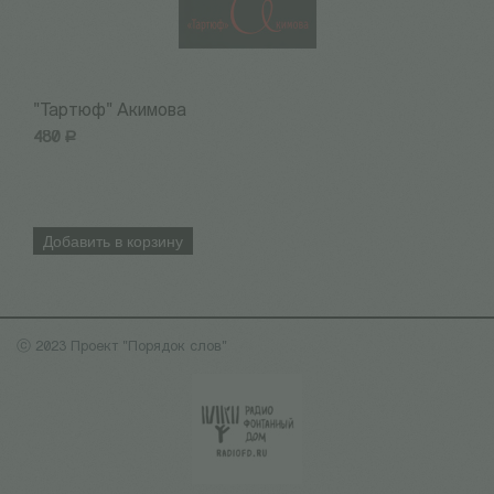
"Тартюф" Акимова
Т
480
Р
1
Добавить в корзину
ⓒ 2023 Проект "Порядок слов"