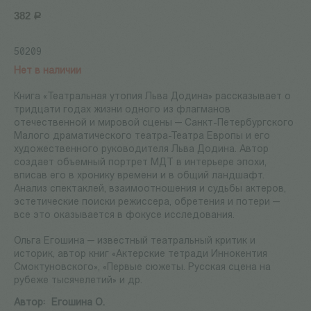
382
Р
50209
Нет в наличии
Книга «Театральная утопия Льва Додина» рассказывает о
тридцати годах жизни одного из флагманов
отечественной и мировой сцены — Санкт-Петербургского
Малого драматического театра-Театра Европы и его
художественного руководителя Льва Додина. Автор
создает объемный портрет МДТ в интерьере эпохи,
вписав его в хронику времени и в общий ландшафт.
Анализ спектаклей, взаимоотношения и судьбы актеров,
эстетические поиски режиссера, обретения и потери —
все это оказывается в фокусе исследования.
Ольга Егошина — известный театральный критик и
историк, автор книг «Актерские тетради Иннокентия
Смоктуновского», «Первые сюжеты. Русская сцена на
рубеже тысячелетий» и др.
Автор:
Егошина О.