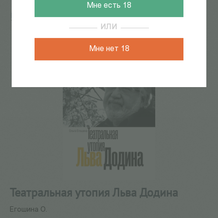
Мне есть 18
Главная
/
КАТАЛОГ КНИГ
/
театр
/
русский театр
/
Театральная утопия Льва Додина
ИЛИ
Мне нет 18
Театральная утопия Льва Додина
Егошина О.