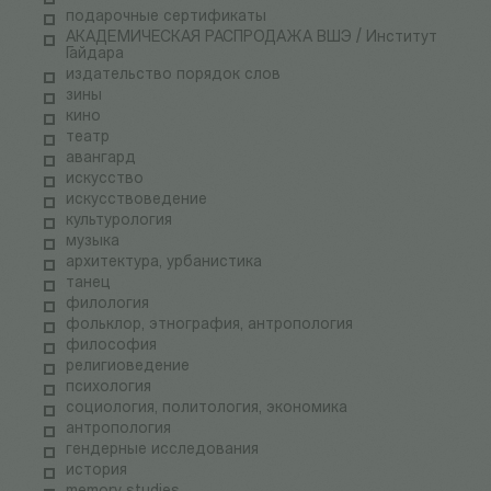
подарочные сертификаты
АКАДЕМИЧЕСКАЯ РАСПРОДАЖА ВШЭ / Институт
Гайдара
издательство порядок слов
зины
кино
театр
авангард
искусство
искусствоведение
культурология
музыка
архитектура, урбанистика
танец
филология
фольклор, этнография, антропология
философия
религиоведение
психология
социология, политология, экономика
антропология
гендерные исследования
история