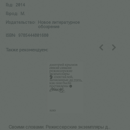
Год:
2014
Город:
М.
Издательство:
Новое литературное
обозрение
ISBN:
9785444801680
Также рекомендуем:
назад
вперед
Своими словами. Режиссерские экземпляры д...
Ю