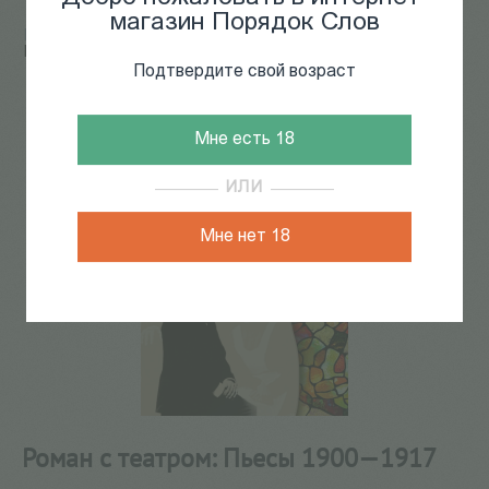
магазин Порядок Слов
Главная
/
КАТАЛОГ КНИГ
/
театр
/
драматургия
/
Роман с театром: Пьесы 1900—1917
Подтвердите свой возраст
59
из
71
Мне есть 18
ИЛИ
Мне нет 18
Роман с театром: Пьесы 1900—1917