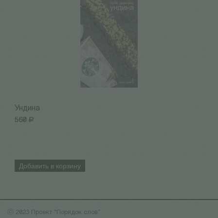
Ундина
Р
560
Р
8
Добавить в корзину
ⓒ 2023 Проект "Порядок слов"