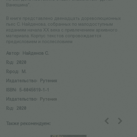
Ванюшина".
В книге представлено двенадцать дореволюционных
пьес С. Найденова, собранных по малодоступным
изданиям начала XX века с привлечением архивного
материала. Корпус текстов сопровождается
предисловием и послесловием
Автор:
Найденов С.
Год:
2020
Город:
М.
Издательство:
Рутения
ISBN:
5-6045619-1-1
Издательство:
Рутения
Год:
2020
Также рекомендуем:
назад
вперед