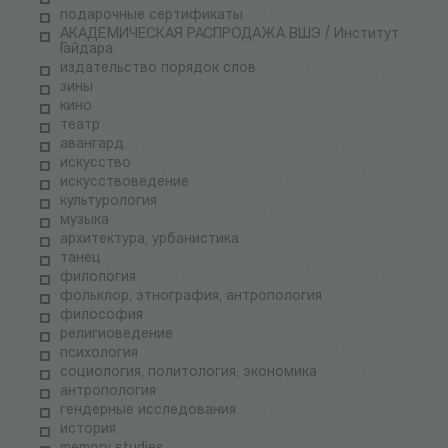
подарочные сертификаты
АКАДЕМИЧЕСКАЯ РАСПРОДАЖА ВШЭ / Институт
Гайдара
издательство порядок слов
зины
кино
театр
авангард
искусство
искусствоведение
культурология
музыка
архитектура, урбанистика
танец
филология
фольклор, этнография, антропология
философия
религиоведение
психология
социология, политология, экономика
антропология
гендерные исследования
история