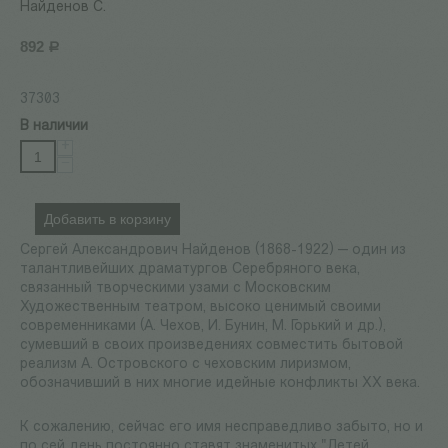
Найденов С.
892
Р
37303
В наличии
+
−
Добавить в корзину
Сергей Александрович Найденов (1868-1922) — один из
талантливейших драматургов Серебряного века,
связанный творческими узами с Московским
Художественным театром, высоко ценимый своими
современниками (А. Чехов, И. Бунин, М. Горький и др.),
сумевший в своих произведениях совместить бытовой
реализм А. Островского с чеховским лиризмом,
обозначивший в них многие идейные конфликты ХХ века.
К сожалению, сейчас его имя несправедливо забыто, но и
по сей день постоянно ставят знаменитых "Детей