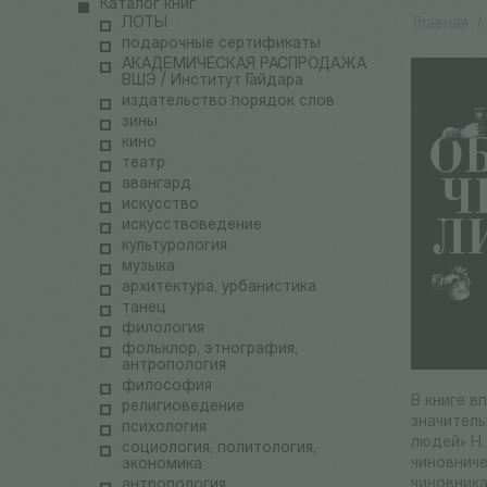
Каталог книг
ЛОТЫ
Главная
/
подарочные сертификаты
АКАДЕМИЧЕСКАЯ РАСПРОДАЖА
ВШЭ / Институт Гайдара
издательство порядок слов
зины
кино
театр
авангард
искусство
искусствоведение
культурология
музыка
архитектура, урбанистика
танец
филология
фольклор, этнография,
антропология
философия
В книге в
религиоведение
значитель
психология
людей» Н.
социология, политология,
чиновниче
экономика
чиновника
антропология