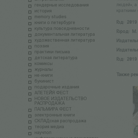
людей», а
гендерные исследования
краткими 
история
memory studies
Год:
2019
книги о петербурге
культура повседневности
Город:
М.
документальная литература
художественная литература
Издатель
поэзия
Издатель
практики письма
детская литература
Год:
2019
комиксы
журналы
Также ре
не-книги
букинист
подарочные издания
АЛЕТЕЙЯ ФЕСТ
НОВОЕ ИЗДАТЕЛЬСТВО
РАСПРОДАЖА
ПАЛЬМИРА ФЕСТ
электронные книги
СКЛАДская распродажа
теория медиа
научпоп