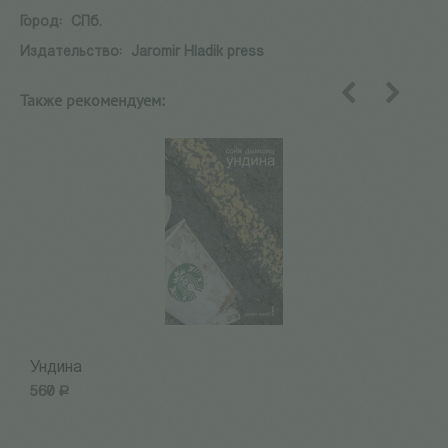
Город:
СПб.
Издательство:
Jaromir Hladik press
Также рекомендуем:
назад
вперед
Ундина
Р
560
Р
8