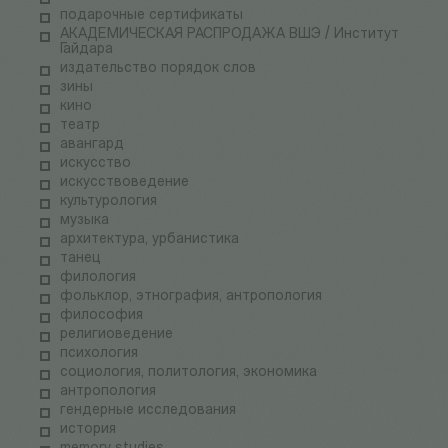
подарочные сертификаты
АКАДЕМИЧЕСКАЯ РАСПРОДАЖА ВШЭ / Институт
Гайдара
издательство порядок слов
зины
кино
театр
авангард
искусство
искусствоведение
культурология
музыка
архитектура, урбанистика
танец
филология
фольклор, этнография, антропология
философия
религиоведение
психология
социология, политология, экономика
антропология
гендерные исследования
история