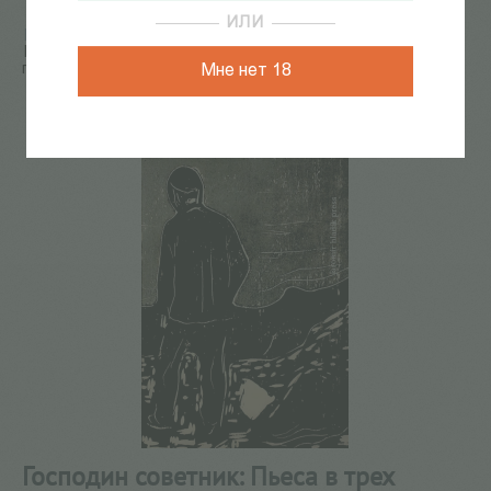
ИЛИ
Главная
/
КАТАЛОГ КНИГ
/
театр
/
драматургия
/
Господин советник: Пьеса в трех действиях. По мотивам
пьесы Хенрика Ибсена "Столпы общества"
Мне нет 18
19
из
71
Господин советник: Пьеса в трех