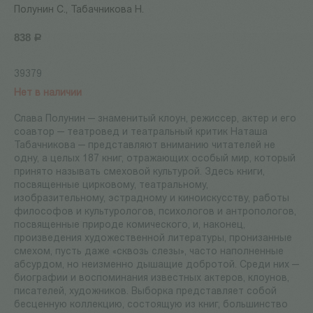
Полунин С., Табачникова Н.
838
Р
39379
Нет в наличии
Слава Полунин — знаменитый клоун, режиссер, актер и его
соавтор — театровед и театральный критик Наташа
Табачникова — представляют вниманию читателей не
одну, а целых 187 книг, отражающих особый мир, который
принято называть смеховой культурой. Здесь книги,
посвященные цирковому, театральному,
изобразительному, эстрадному и киноискусству, работы
философов и культурологов, психологов и антропологов,
посвященные природе комического, и, наконец,
произведения художественной литературы, пронизанные
смехом, пусть даже «сквозь слезы», часто наполненные
абсурдом, но неизменно дышащие добротой. Среди них —
биографии и воспоминания известных актеров, клоунов,
писателей, художников. Выборка представляет собой
бесценную коллекцию, cостоящую из книг, большинство