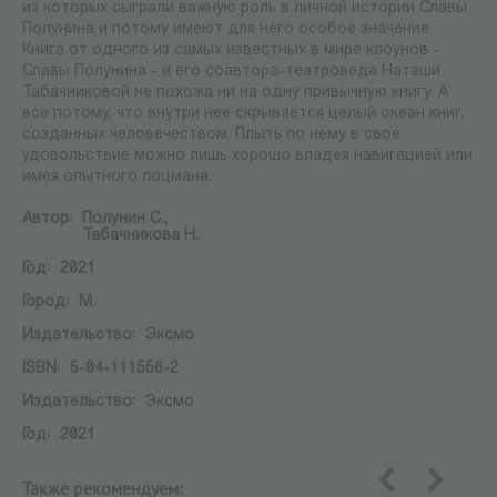
из которых сыграли важную роль в личной истории Славы
Полунина и потому имеют для него особое значение.
Книга от одного из самых известных в мире клоунов -
Славы Полунина - и его соавтора-театроведа Наташи
Табачниковой не похожа ни на одну привычную книгу. А
все потому, что внутри нее скрывается целый океан книг,
созданных человечеством. Плыть по нему в свое
удовольствие можно лишь хорошо владея навигацией или
имея опытного лоцмана.
Автор:
Полунин С.,
Табачникова Н.
Год:
2021
Город:
М.
Издательство:
Эксмо
ISBN:
5-04-111556-2
Издательство:
Эксмо
Год:
2021
Также рекомендуем:
назад
вперед