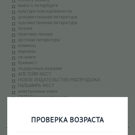
memory studies
книги о петербурге
культура повседневности
документальная литература
художественная литература
поэзия
практики письма
детская литература
комиксы
журналы
не-книги
букинист
подарочные издания
АЛЕТЕЙЯ ФЕСТ
НОВОЕ ИЗДАТЕЛЬСТВО РАСПРОДАЖА
ПАЛЬМИРА ФЕСТ
электронные книги
СКЛАДская распродажа
теория медиа
научпоп
информационные технологии
ПРОВЕРКА ВОЗРАСТА