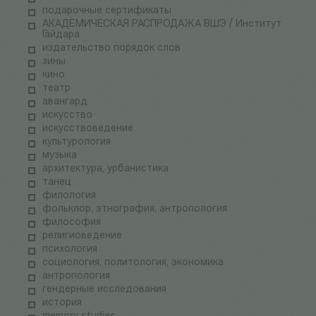
подарочные сертификаты
АКАДЕМИЧЕСКАЯ РАСПРОДАЖА ВШЭ / Институт
Гайдара
издательство порядок слов
зины
кино
театр
авангард
искусство
искусствоведение
культурология
музыка
архитектура, урбанистика
танец
филология
фольклор, этнография, антропология
философия
религиоведение
психология
социология, политология, экономика
антропология
гендерные исследования
история