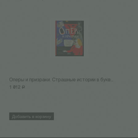
Оперы и призраки. Страшные истории в букв...
Э
1 012
Р
2
Добавить в корзину