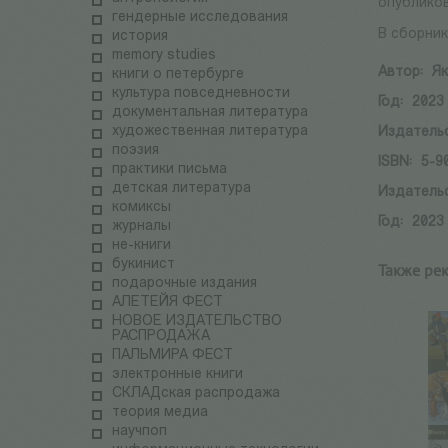
опублико
гендерные исследования
В сборник
история
memory studies
Автор:
Як
книги о петербурге
культура повседневности
Год:
2023
документальная литература
художественная литература
Издатель
поэзия
ISBN:
5-9
практики письма
детская литература
Издатель
комиксы
Год:
2023
журналы
не-книги
букинист
Также ре
подарочные издания
АЛЕТЕЙЯ ФЕСТ
НОВОЕ ИЗДАТЕЛЬСТВО
РАСПРОДАЖА
ПАЛЬМИРА ФЕСТ
электронные книги
СКЛАДская распродажа
теория медиа
научпоп