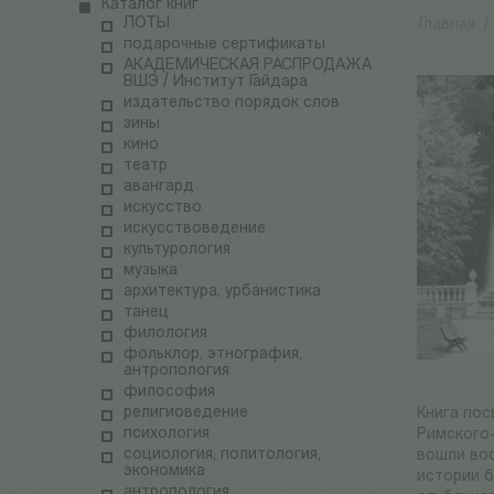
Каталог книг
ЛОТЫ
Главная
/
подарочные сертификаты
АКАДЕМИЧЕСКАЯ РАСПРОДАЖА
ВШЭ / Институт Гайдара
издательство порядок слов
зины
кино
театр
авангард
искусство
искусствоведение
культурология
музыка
архитектура, урбанистика
танец
филология
фольклор, этнография,
антропология
философия
религиоведение
Книга пос
психология
Римского-
социология, политология,
вошли вос
экономика
истории б
антропология