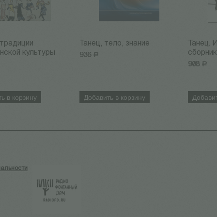
 традиции
Танец, тело, знание
Танец. 
нской культуры
сборник 
936
Р
908
Р
ь в корзину
Добавить в корзину
Добавит
альности