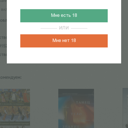
ванные архивные материалы.
 включена избранная библиография трудов Н. Л. Дунаевой.
Мне есть 18
овлева Н. (сост.)
ИЛИ
ство:
Чистый лист
Мне нет 18
01528-92-1
ство:
Чистый лист
комендуем: