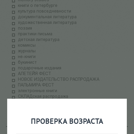
memory studies
книги о петербурге
культура повседневности
документальная литература
художественная литература
поэзия
практики письма
детская литература
комиксы
журналы
не-книги
букинист
подарочные издания
АЛЕТЕЙЯ ФЕСТ
НОВОЕ ИЗДАТЕЛЬСТВО РАСПРОДАЖА
ПАЛЬМИРА ФЕСТ
электронные книги
СКЛАДская распродажа
теория медиа
научпоп
информационные технологии
ПРОВЕРКА ВОЗРАСТА