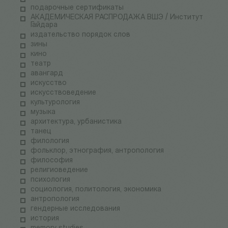
подарочные сертификаты
АКАДЕМИЧЕСКАЯ РАСПРОДАЖА ВШЭ / Институт
Гайдара
издательство порядок слов
зины
кино
театр
авангард
искусство
искусствоведение
культурология
музыка
архитектура, урбанистика
танец
филология
фольклор, этнография, антропология
философия
религиоведение
психология
социология, политология, экономика
антропология
гендерные исследования
история