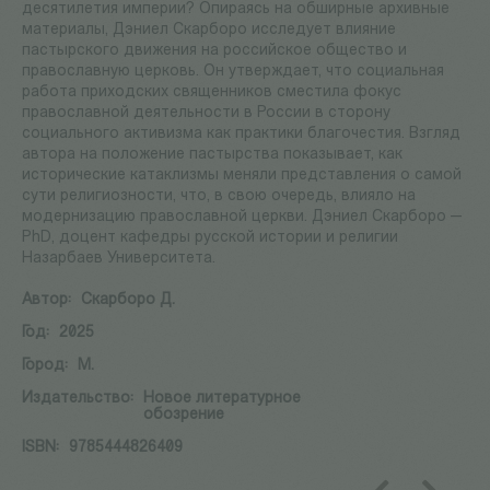
десятилетия империи? Опираясь на обширные архивные
материалы, Дэниел Скарборо исследует влияние
пастырского движения на российское общество и
православную церковь. Он утверждает, что социальная
работа приходских священников сместила фокус
православной деятельности в России в сторону
социального активизма как практики благочестия. Взгляд
автора на положение пастырства показывает, как
исторические катаклизмы меняли представления о самой
сути религиозности, что, в свою очередь, влияло на
модернизацию православной церкви. Дэниел Скарборо —
PhD, доцент кафедры русской истории и религии
Назарбаев Университета.
Автор:
Скарборо Д.
Год:
2025
Город:
М.
Издательство:
Новое литературное
обозрение
ISBN:
9785444826409