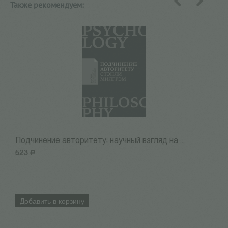
Также рекомендуем:
назад
вперед
Подчинение авторитету: научный взгляд на ...
А
523
Р
1
Добавить в корзину