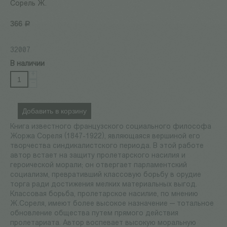
Сорель Ж.
366
Р
32007
В наличии
+
−
Добавить в корзину
Книга известного французского социального философа
Жоржа Сореля (1847-1922), являющаяся вершиной его
творчества синдикалистского периода. В этой работе
автор встает на защиту пролетарского насилия и
героической морали; он отвергает парламентский
социализм, превративший классовую борьбу в орудие
торга ради достижения мелких материальных выгод.
Классовая борьба, пролетарское насилие, по мнению
Ж.Сореля, имеют
более высокое назначение — тотальное
обновление общества путем прямого действия
пролетариата. Автор воспевает высокую моральную