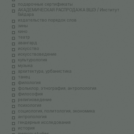
подарочные сертификаты
АКАДЕМИЧЕСКАЯ РАСПРОДАЖА ВШЭ / Институт
Гайдара
издательство порядок слов
зины
кино
театр
авангард
искусство
искусствоведение
культурология
музыка
архитектура, урбанистика
танец
филология
фольклор, этнография, антропология
философия
религиоведение
психология
социология, политология, экономика
антропология
гендерные исследования
история