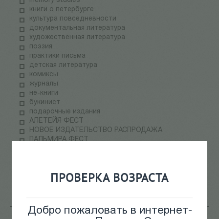
memory studies
книги о петербурге
культура повседневности
документальная литература
художественная литература
поэзия
практики письма
детская литература
комиксы
журналы
не-книги
букинист
подарочные издания
АЛЕТЕЙЯ ФЕСТ
НОВОЕ ИЗДАТЕЛЬСТВО РАСПРОДАЖА
ПАЛЬМИРА ФЕСТ
электронные книги
СКЛАДская распродажа
теория медиа
ПРОВЕРКА ВОЗРАСТА
научпоп
информационные технологии
Добро пожаловать в интернет-