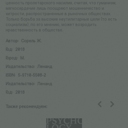
ценность пролетарского насилия, считая, что гуманизм,
мягкосердечие лишь поощряют мошенничество и
хитрости, распространенные в рыночных обществах.
Только борьба за высокие неутилитарные цели (то есть
социализм), по его мнению, может возродить
нравственность в обществе.
Автор:
Сорель Ж.
Год:
2018
Город:
М.
Издательство:
Ленанд
ISBN:
5-9710-5508-2
Издательство:
Ленанд
Год:
2018
Также рекомендуем:
назад
вперед