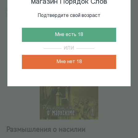
магазин Порядок Слов
Главная
/
КАТАЛОГ КНИГ
/
социология, политология,
экономика
/
Размышления о насилии
Подтвердите свой возраст
192
из
267
Мне есть 18
ИЛИ
Мне нет 18
Размышления о насилии