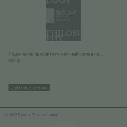
Подчинение авторитету: научный взгляд на ...
А
523
Р
1
Добавить в корзину
ⓒ 2023 Проект "Порядок слов"