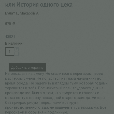
или История одного цеха
Булат Г., Макаров А.
675
Р
43921
В наличии
+
−
Добавить в корзину
Не опоздать на смену. Не спалиться с перегаром перед
мастером смены. Не попасться на глаза начальнику во
время обеда. Не зацепить взглядом тьму, которая годами
таращится в тебя. Вот нехитрый план трудового дня на
производстве. Книга о том, что творится в головах и
цехах по ту сторону проходной старого завода. Авторы
без прикрас рисуют перед нами все круги
производственного ада, не лишенные трагикомизма. Все
персонажи и события – подлинные.