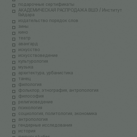
подарочные сертификаты
АКАДЕМИЧЕСКАЯ РАСПРОДАЖА ВШЭ / Институт
Гайдара
издательство порядок слов
зины
кино
театр
авангард
искусство
искусствоведение
культурология
музыка
архитектура, урбанистика
танец
филология
фольклор, этнография, антропология
философия
религиоведение
психология
социология, политология, экономика
антропология
гендерные исследования
история